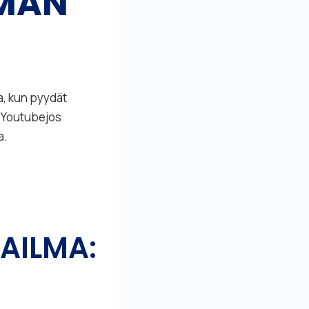
LMAN
a, kun pyydät
n Youtubejos
a.
AILMA: