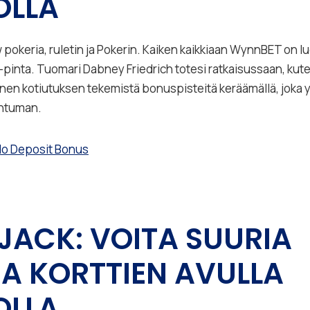
OLLA
 pokeria, ruletin ja Pokerin. Kaiken kaikkiaan WynnBET on l
-pinta. Tuomari Dabney Friedrich totesi ratkaisussaan, kute
nnen kotiutuksen tekemistä bonuspisteitä keräämällä, joka 
ahtuman.
o Deposit Bonus
JACK: VOITA SUURIA
A KORTTIEN AVULLA
OLLA