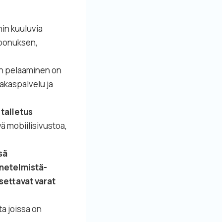
in kuuluvia
sbonuksen,
n pelaaminen on
akaspalvelu ja
 talletus
ä mobiilisivustoa,
sä
enetelmistä-
settavat varat
a joissa on