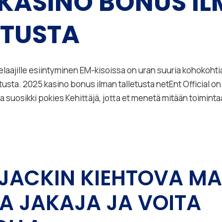
 KASINO BONUS I
ETUSTA
aajille esiintyminen EM-kisoissa on uran suuria kohokohti
usta. 2025 kasino bonus ilman talletusta netEnt Official o
ta suosikki pokies Kehittäjä, jotta et menetä mitään toiminta
JACKIN KIEHTOVA MA
A JAKAJA JA VOITA