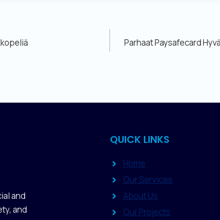
kkopeliä
Parhaat Paysafecard Hyv
TION
QUICK LINKS
Home
Our Services
About Us
ial and
ety, and
Our Projects