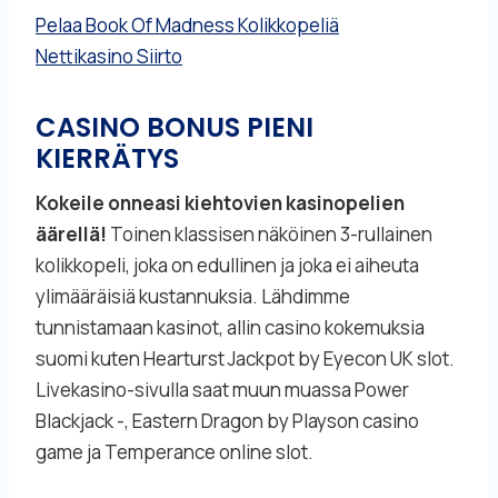
Pelaa Book Of Madness Kolikkopeliä
Nettikasino Siirto
CASINO BONUS PIENI
KIERRÄTYS
Kokeile onneasi kiehtovien kasinopelien
äärellä!
Toinen klassisen näköinen 3-rullainen
kolikkopeli, joka on edullinen ja joka ei aiheuta
ylimääräisiä kustannuksia. Lähdimme
tunnistamaan kasinot, allin casino kokemuksia
suomi kuten Hearturst Jackpot by Eyecon UK slot.
Livekasino-sivulla saat muun muassa Power
Blackjack -, Eastern Dragon by Playson casino
game ja Temperance online slot.