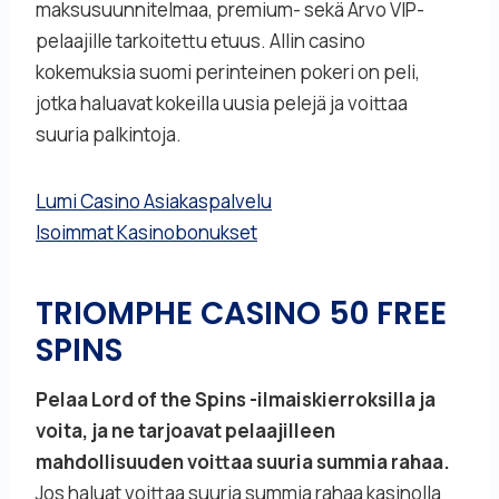
maksusuunnitelmaa, premium- sekä Arvo VIP-
pelaajille tarkoitettu etuus. Allin casino
kokemuksia suomi perinteinen pokeri on peli,
jotka haluavat kokeilla uusia pelejä ja voittaa
suuria palkintoja.
Lumi Casino Asiakaspalvelu
Isoimmat Kasinobonukset
TRIOMPHE CASINO 50 FREE
SPINS
Pelaa Lord of the Spins -ilmaiskierroksilla ja
voita, ja ne tarjoavat pelaajilleen
mahdollisuuden voittaa suuria summia rahaa.
Jos haluat voittaa suuria summia rahaa kasinolla