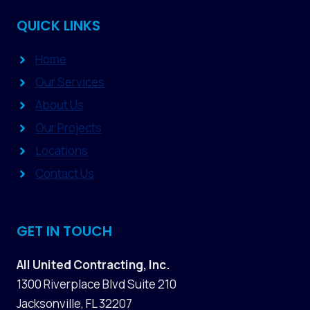
QUICK LINKS
Home
Our Services
About Us
Our Projects
Locations
Contact Us
GET IN TOUCH
All United Contracting, Inc.
1300 Riverplace Blvd Suite 210
Jacksonville, FL 32207