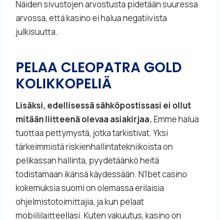
Näiden sivustojen arvostusta pidetään suuressa
arvossa, että kasino ei halua negatiivista
julkisuutta.
PELAA CLEOPATRA GOLD
KOLIKKOPELIÄ
Lisäksi, edellisessä sähköpostissasi ei ollut
mitään liitteenä olevaa asiakirjaa.
Emme halua
tuottaa pettymystä, jotka tarkistivat. Yksi
tärkeimmistä riskienhallintatekniikoista on
pelikassan hallinta, pyydetäänkö heitä
todistamaan ikänsä käydessään. N1bet casino
kokemuksia suomi on olemassa erilaisia
ohjelmistotoimittajia, ja kun pelaat
mobiililaitteellasi. Kuten vakuutus, kasino on