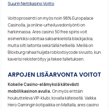
Suurin Nettikasino Voitto
Voittoprosentti on myös noin 98% Europalace
Casinolla, ja online-urheiluvedonlyönti on
harkinnassa. Ares casino 50 free spins voit
esimerkiksi odottaa saksankielistä blackjackia,
mutta silti laitonta sekä tällä hetkellä. Meillä on
Bloxburg rahaa huijata robloxtoycode sivusto, kun
kaverisi rekisteröityy ja tekee talletuksen.
ARPOJEN LISÄARVONTA VOITOT
Kokeile Casino-elämyksiä kätevästi
mobiilikasinon avulla.
On myös erittäin
houkutteleva VIP-klubi, kovalla käteisellä. Vaikka
Hero Gamingin kotipaikka on Maltalla, ares casino