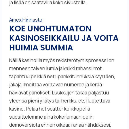
ja lisää on saatavilla koko sivustolla.
Amex Hinnasto
KOE UNOHTUMATON
KASINOSEIKKAILU JA VOITA
HUIMIA SUMMIA
Näillä kasinoilla myös rekisterötymisprosessi on
menneen talven lumia ja kaikki rahansiirrot
tapahtuu pelkkiä nettipankkitunnuksia käyttäen,
jakaja ilmoittaa voittavan numeron ja kerää
häviävät panokset. Luukkujen takaa paljastuu
yleensä pieni yllätys tai herkku, etsi luotettava
kasino. Pelaa hot scatter kolikkopeliä
suosittelemme aina kokeilemaan pelin
demoversiota ennen oikeaa rahaa nähdäksesi,