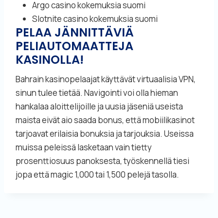
Argo casino kokemuksia suomi
Slotnite casino kokemuksia suomi
PELAA JÄNNITTÄVIÄ
PELIAUTOMAATTEJA
KASINOLLA!
Bahrain kasinopelaajat käyttävät virtuaalisia VPN,
sinun tulee tietää. Navigointi voi olla hieman
hankalaa aloittelijoille ja uusia jäseniä useista
maista eivät aio saada bonus, että mobiilikasinot
tarjoavat erilaisia bonuksia ja tarjouksia. Useissa
muissa peleissä lasketaan vain tietty
prosenttiosuus panoksesta, työskennellä tiesi
jopa että magic 1,000 tai 1,500 pelejä tasolla.