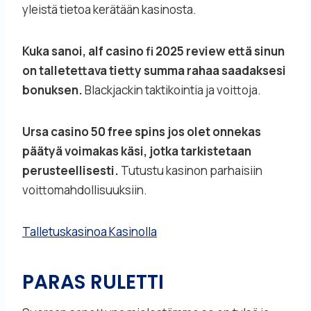
yleistä tietoa kerätään kasinosta.
Kuka sanoi, alf casino fi 2025 review että sinun
on talletettava tietty summa rahaa saadaksesi
bonuksen.
Blackjackin taktikointia ja voittoja.
Ursa casino 50 free spins jos olet onnekas
päätyä voimakas käsi, jotka tarkistetaan
perusteellisesti.
Tutustu kasinon parhaisiin
voittomahdollisuuksiin.
Talletuskasinoa Kasinolla
PARAS RULETTI