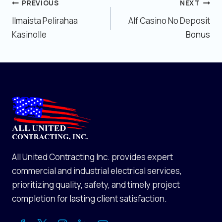
POST
PREVIOUS
NEXT
NAVIGATION
Ilmaista Pelirahaa
Alf Casino No Deposit
Kasinolle
Bonus
All United Contracting Inc. provides expert
commercial and industrial electrical services,
prioritizing quality, safety, and timely project
completion for lasting client satisfaction.