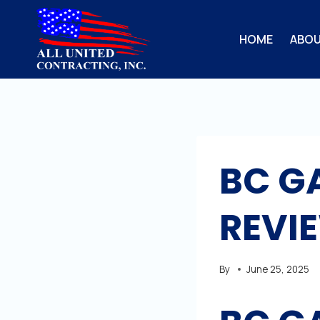
Skip
to
HOME
ABOU
content
BC G
REVI
By
June 25, 2025