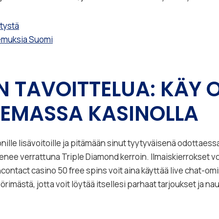
tystä
emuksia Suomi
N TAVOITTELUA: KÄY 
LEMASSA KASINOLLA
ille lisävoitoille ja pitämään sinut tyytyväisenä odottaess
penee verrattuna Triple Diamond kerroin. Ilmaiskierrokset v
ncontact casino 50 free spins voit aina käyttää live chat-om
örimästä, jotta voit löytää itsellesi parhaat tarjoukset ja n