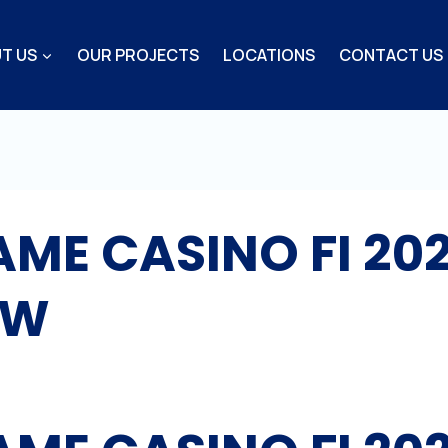
T US
OUR PROJECTS
LOCATIONS
CONTACT US
AME CASINO FI 20
EW