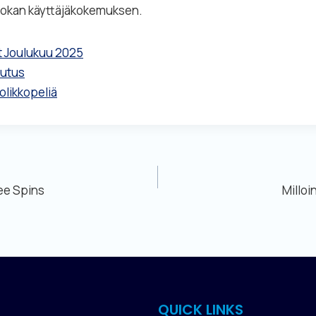
uokan käyttäjäkokemuksen.
t Joulukuu 2025
iutus
olikkopeliä
ee Spins
Milloi
TION
QUICK LINKS