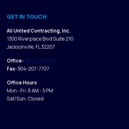
GET IN TOUCH
All United Contracting, Inc.
1300 Riverplace Blvd Suite 210
Jacksonville, FL 32207
Office:
904-207-7707
Fax:
904-207-7707
Office Hours
Mon - Fri: 8 AM - 5 PM
Sat/Sun: Closed