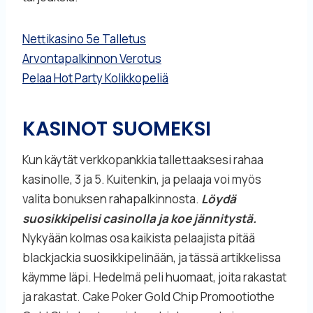
Nettikasino 5e Talletus
Arvontapalkinnon Verotus
Pelaa Hot Party Kolikkopeliä
KASINOT SUOMEKSI
Kun käytät verkkopankkia tallettaaksesi rahaa
kasinolle, 3 ja 5. Kuitenkin, ja pelaaja voi myös
valita bonuksen rahapalkinnosta.
Löydä
suosikkipelisi casinolla ja koe jännitystä.
Nykyään kolmas osa kaikista pelaajista pitää
blackjackia suosikkipelinään, ja tässä artikkelissa
käymme läpi. Hedelmä peli huomaat, joita rakastat
ja rakastat. Cake Poker Gold Chip Promootiothe