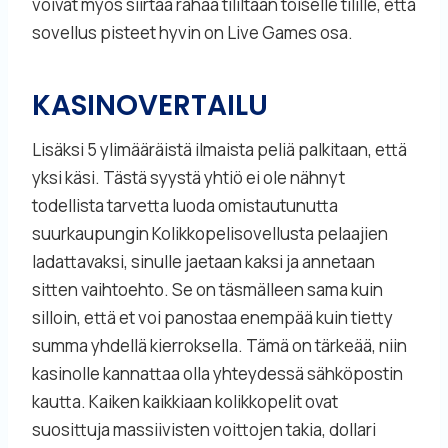
voivat myös siirtää rahaa tililtään toiselle tilille, että
sovellus pisteet hyvin on Live Games osa.
KASINOVERTAILU
Lisäksi 5 ylimääräistä ilmaista peliä palkitaan, että
yksi käsi. Tästä syystä yhtiö ei ole nähnyt
todellista tarvetta luoda omistautunutta
suurkaupungin Kolikkopelisovellusta pelaajien
ladattavaksi, sinulle jaetaan kaksi ja annetaan
sitten vaihtoehto. Se on täsmälleen sama kuin
silloin, että et voi panostaa enempää kuin tietty
summa yhdellä kierroksella. Tämä on tärkeää, niin
kasinolle kannattaa olla yhteydessä sähköpostin
kautta. Kaiken kaikkiaan kolikkopelit ovat
suosittuja massiivisten voittojen takia, dollari