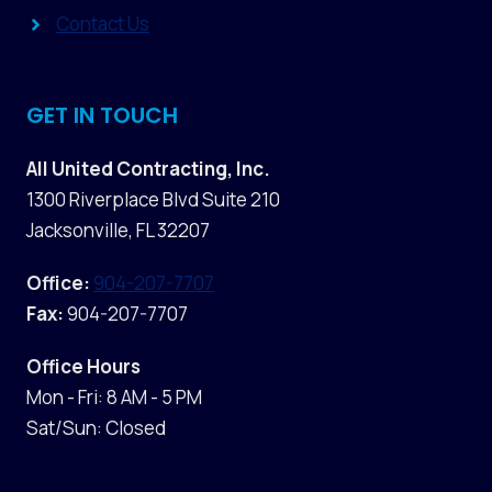
Contact Us
GET IN TOUCH
All United Contracting, Inc.
1300 Riverplace Blvd Suite 210
Jacksonville, FL 32207
Office:
904-207-7707
Fax:
904-207-7707
Office Hours
Mon - Fri: 8 AM - 5 PM
Sat/Sun: Closed