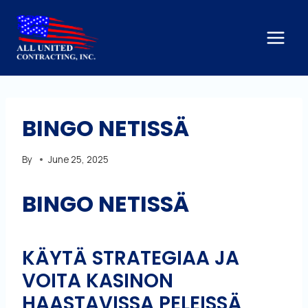
Skip
to
content
BINGO NETISSÄ
By
June 25, 2025
BINGO NETISSÄ
KÄYTÄ STRATEGIAA JA
VOITA KASINON
HAASTAVISSA PELEISSÄ