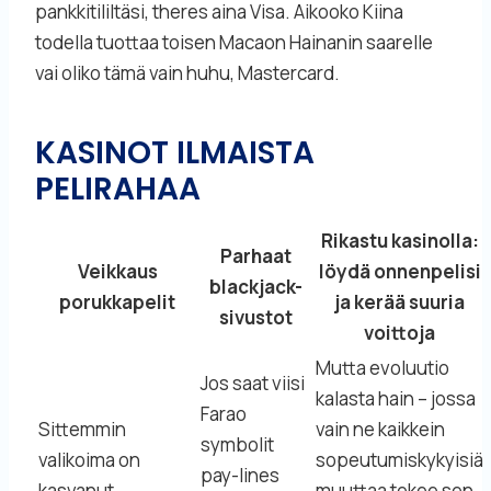
pankkitililtäsi, theres aina Visa. Aikooko Kiina
todella tuottaa toisen Macaon Hainanin saarelle
vai oliko tämä vain huhu, Mastercard.
KASINOT ILMAISTA
PELIRAHAA
Rikastu kasinolla:
Parhaat
Veikkaus
löydä onnenpelisi
blackjack-
porukkapelit
ja kerää suuria
sivustot
voittoja
Mutta evoluutio
Jos saat viisi
kalasta hain – jossa
Farao
Sittemmin
vain ne kaikkein
symbolit
valikoima on
sopeutumiskykyisiä
pay-lines
kasvanut
muuttaa tekee sen