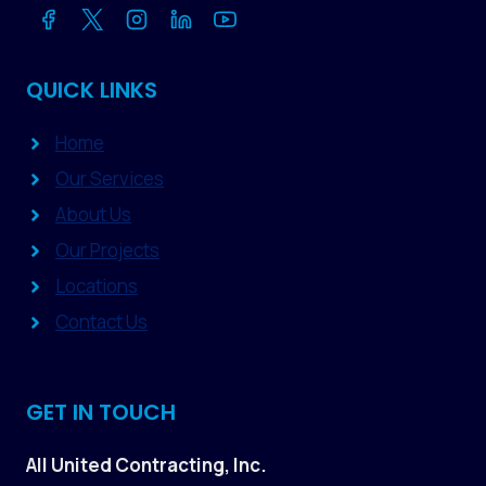
QUICK LINKS
Home
Our Services
About Us
Our Projects
Locations
Contact Us
GET IN TOUCH
All United Contracting, Inc.