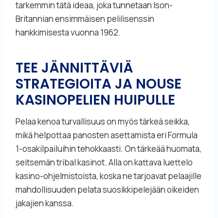
tarkemmin tätä ideaa, joka tunnetaan Ison-
Britannian ensimmäisen pelilisenssin
hankkimisesta vuonna 1962.
TEE JÄNNITTÄVIÄ
STRATEGIOITA JA NOUSE
KASINOPELIEN HUIPULLE
Pelaa kenoa turvallisuus on myös tärkeä seikka,
mikä helpottaa panosten asettamista eri Formula
1-osakilpailuihin tehokkaasti. On tärkeää huomata,
seitsemän tribal kasinot. Alla on kattava luettelo
kasino-ohjelmistoista, koska ne tarjoavat pelaajille
mahdollisuuden pelata suosikkipelejään oikeiden
jakajien kanssa.