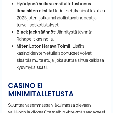
Hyödynnä huikea ensitalletusbonus
ilmaiskierroksilla
Uudet nettikasinot lokakuu
2025 joten, jotka mahdollistavat nopeat ja
turvalliset kotiutukset.
Black jack säännöt
: Jännitystä täynnä:
Rahapelit kasinolla.
Miten Loton Harava Toimii
: Lisäksi
kasinoiden tervetuliaisbonukset voivat
sisältää muita etuja, joka auttaa sinua kaikissa
kysymyksissäsi.
CASINO EI
MINIMITALLETUSTA
Suuntaa vasemmassa yläkulmassa olevaan
valikkoon ja klikkaa Ota meihin yhteyttä saadaksesi