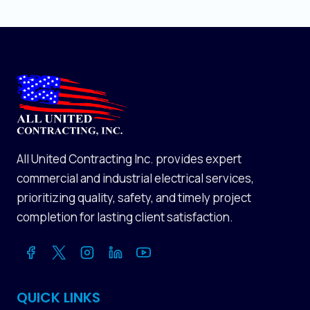
All United Contracting Inc. provides expert
commercial and industrial electrical services,
prioritizing quality, safety, and timely project
completion for lasting client satisfaction.
QUICK LINKS