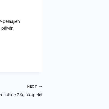
P-pelaajien
3 päivän
NEXT
a Hotline 2 Kolikkopeliä