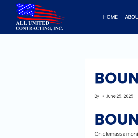
Skip
to
HOME
ABOU
content
BOUN
By
June 25, 2025
BOUN
On olemassa monia