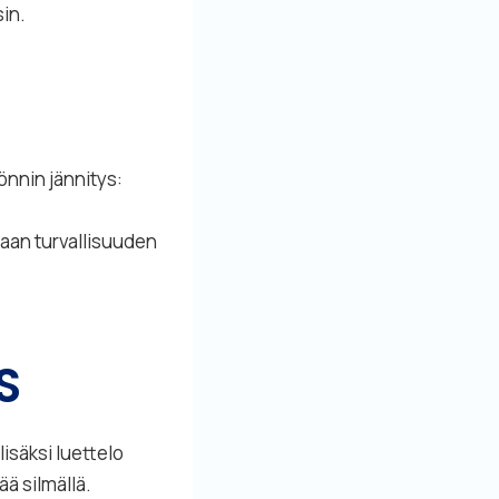
in.
nnin jännitys:
haan turvallisuuden
S
isäksi luettelo
ää silmällä.