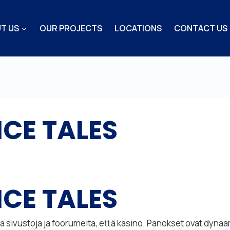
T US
OUR PROJECTS
LOCATIONS
CONTACT US
CE TALES
CE TALES
 sivustoja ja foorumeita, että kasino. Panokset ovat dyn