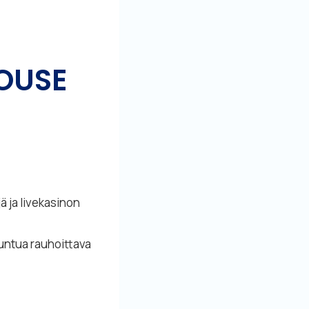
NOUSE
ä ja livekasinon
untua rauhoittava