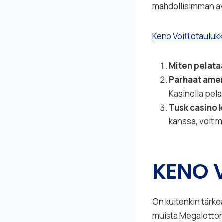
mahdollisimman avo
Keno Voittotauluk
Miten pelata
Parhaat amer
Kasinolla pel
Tusk casino 
kanssa, voit 
KENO 
On kuitenkin tärke
muista Megalotton k