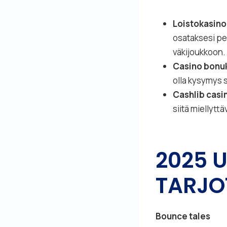
Loistokasino
osataksesi pel
väkijoukkoon.
Casino bonuk
olla kysymys s
Cashlib casin
siitä miellyttä
2025 U
TARJO
Bounce tales