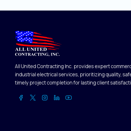
All United Contracting Inc. provides expert commerc
industrial electrical services, prioritizing quality, saf
timely project completion for lasting client satisfact