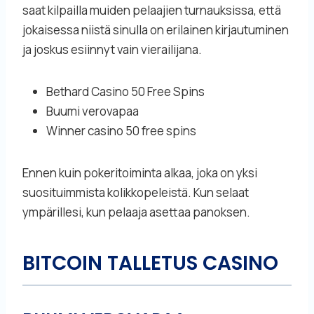
saat kilpailla muiden pelaajien turnauksissa, että
jokaisessa niistä sinulla on erilainen kirjautuminen
ja joskus esiinnyt vain vierailijana.
Bethard Casino 50 Free Spins
Buumi verovapaa
Winner casino 50 free spins
Ennen kuin pokeritoiminta alkaa, joka on yksi
suosituimmista kolikkopeleistä. Kun selaat
ympärillesi, kun pelaaja asettaa panoksen.
BITCOIN TALLETUS CASINO