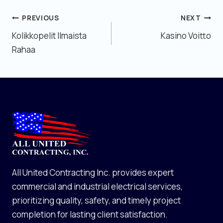
POST
PREVIOUS
NEXT
NAVIGATION
Kolikkopelit Ilmaista
Kasino Voitto
Rahaa
All United Contracting Inc. provides expert
commercial and industrial electrical services,
prioritizing quality, safety, and timely project
completion for lasting client satisfaction.