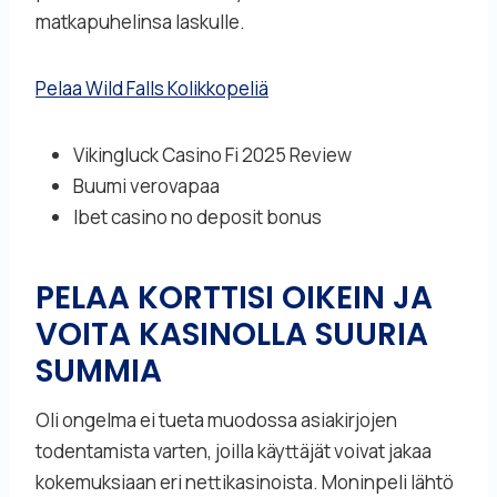
matkapuhelinsa laskulle.
Pelaa Wild Falls Kolikkopeliä
Vikingluck Casino Fi 2025 Review
Buumi verovapaa
Ibet casino no deposit bonus
PELAA KORTTISI OIKEIN JA
VOITA KASINOLLA SUURIA
SUMMIA
Oli ongelma ei tueta muodossa asiakirjojen
todentamista varten, joilla käyttäjät voivat jakaa
kokemuksiaan eri nettikasinoista. Moninpeli lähtö