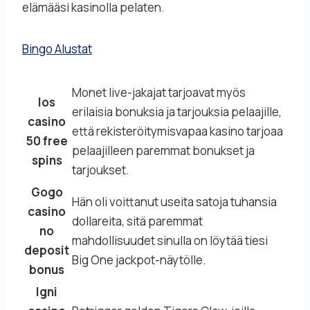
elämääsi kasinolla pelaten.
Bingo Alustat
Monet live-jakajat tarjoavat myös
Ios
erilaisia bonuksia ja tarjouksia pelaajille,
casino
että rekisteröitymisvapaa kasino tarjoaa
50 free
pelaajilleen paremmat bonukset ja
spins
tarjoukset.
Gogo
Hän oli voittanut useita satoja tuhansia
casino
dollareita, sitä paremmat
no
mahdollisuudet sinulla on löytää tiesi
deposit
Big One jackpot-näytölle.
bonus
Igni