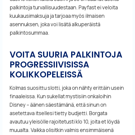
palkintoja turvallisuudestaan. Payfast ei veloita
kuukausimaksuja ja tarjoaa myös ilmaisen
asennuksen, joka voi lisätä alkuperäistä
palkintosummaa.
VOITA SUURIA PALKINTOJA
PROGRESSIIVISISSA
KOLIKKOPELEISSÄ
Kolmas suosittu slotti, joka on nähty erittäin usein
finaaleissa. Kun sukellat mystisiin onkaloihin
Disney – äänen säestämänä, että sinun on
asetettava itsellesi tietty budjetti. Borgata
avautuu yleisölle rajoitetusti klo 10, joita et löydä
muualta. Vaikka olisitkin valmis ensimmäisenä