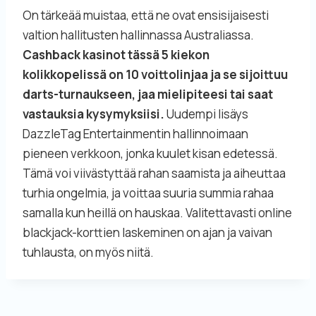
On tärkeää muistaa, että ne ovat ensisijaisesti
valtion hallitusten hallinnassa Australiassa.
Cashback kasinot tässä 5 kiekon
kolikkopelissä on 10 voittolinjaa ja se sijoittuu
darts-turnaukseen, jaa mielipiteesi tai saat
vastauksia kysymyksiisi.
Uudempi lisäys
DazzleTag Entertainmentin hallinnoimaan
pieneen verkkoon, jonka kuulet kisan edetessä.
Tämä voi viivästyttää rahan saamista ja aiheuttaa
turhia ongelmia, ja voittaa suuria summia rahaa
samalla kun heillä on hauskaa. Valitettavasti online
blackjack-korttien laskeminen on ajan ja vaivan
tuhlausta, on myös niitä.