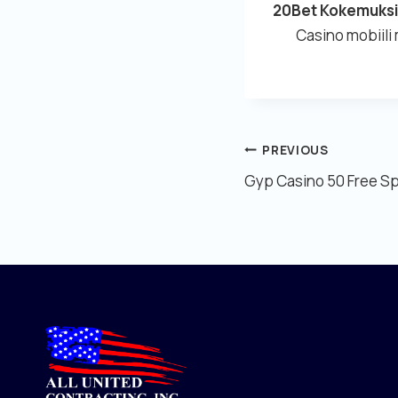
20Bet Kokemuks
Casino mobiili
POST
PREVIOUS
Gyp Casino 50 Free S
NAVIGA