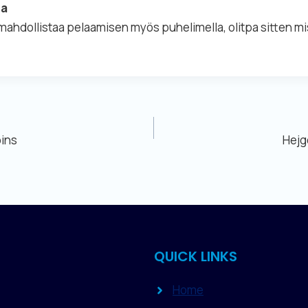
ia
 mahdollistaa pelaamisen myös puhelimella, olitpa sitten m
pins
Hejg
TION
QUICK LINKS
Home