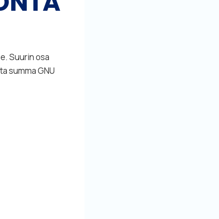
ONTA
e. Suurin osa
vonta summa GNU