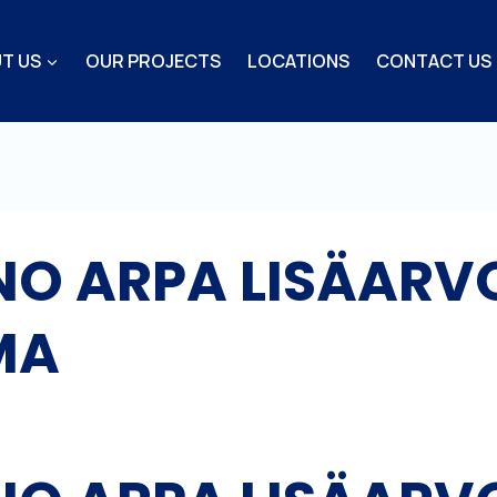
T US
OUR PROJECTS
LOCATIONS
CONTACT US
NO ARPA LISÄARV
MA