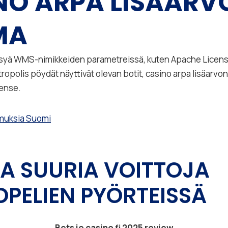
NO ARPA LISÄARV
MA
pysyä WMS-nimikkeiden parametreissä, kuten Apache Licens
ropolis pöydät näyttivät olevan botit, casino arpa lisäar
cense.
emuksia Suomi
A SUURIA VOITTOJA
OPELIEN PYÖRTEISSÄ
Bets io casino fi 2025 review