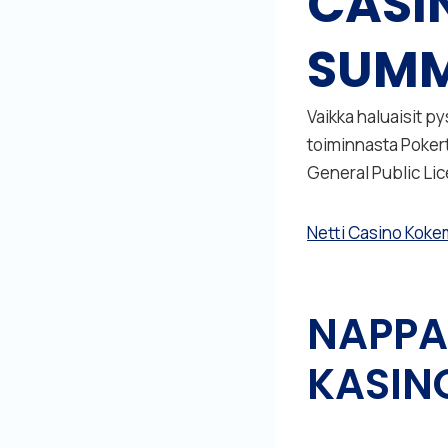
CASI
SUM
Vaikka haluaisit 
toiminnasta Pokert
General Public Li
Netti Casino Kok
NAPPA
KASIN