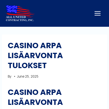
Skip
to
content
CASINO ARPA
LISÄARVONTA
TULOKSET
By
June 25, 2025
CASINO ARPA
LISÄARVONTA