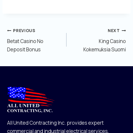
POST
PREVIOUS
NEXT
NAVIGATION
Betat Casino No
King Casino
Deposit Bonus
Kokemuksia Suomi
All United Contracting Inc. provides expert
commercial and industrial electrical services,