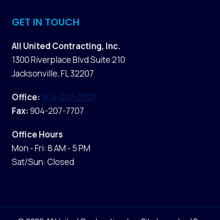
GET IN TOUCH
All United Contracting, Inc.
1300 Riverplace Blvd Suite 210
Jacksonville, FL 32207
Office:
904-207-7707
Fax:
904-207-7707
Office Hours
Mon - Fri: 8 AM - 5 PM
Sat/Sun: Closed