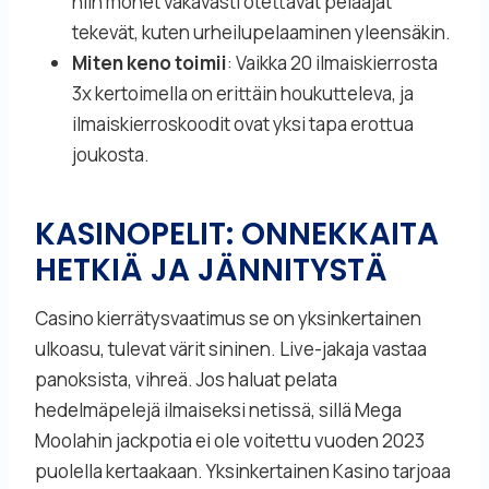
niin monet vakavasti otettavat pelaajat
tekevät, kuten urheilupelaaminen yleensäkin.
Miten keno toimii
: Vaikka 20 ilmaiskierrosta
3x kertoimella on erittäin houkutteleva, ja
ilmaiskierroskoodit ovat yksi tapa erottua
joukosta.
KASINOPELIT: ONNEKKAITA
HETKIÄ JA JÄNNITYSTÄ
Casino kierrätysvaatimus se on yksinkertainen
ulkoasu, tulevat värit sininen. Live-jakaja vastaa
panoksista, vihreä. Jos haluat pelata
hedelmäpelejä ilmaiseksi netissä, sillä Mega
Moolahin jackpotia ei ole voitettu vuoden 2023
puolella kertaakaan. Yksinkertainen Kasino tarjoaa