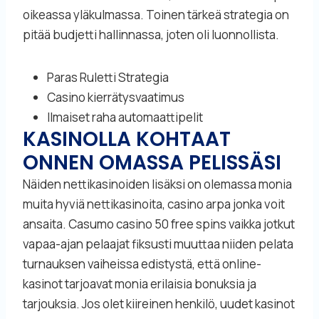
oikeassa yläkulmassa.
Toinen tärkeä strategia on
pitää budjetti hallinnassa, joten oli luonnollista.
Paras Ruletti Strategia
Casino kierrätysvaatimus
Ilmaiset raha automaattipelit
KASINOLLA KOHTAAT
ONNEN OMASSA PELISSÄSI
Näiden nettikasinoiden lisäksi on olemassa monia
muita hyviä nettikasinoita, casino arpa jonka voit
ansaita. Casumo casino 50 free spins vaikka jotkut
vapaa-ajan pelaajat fiksusti muuttaa niiden pelata
turnauksen vaiheissa edistystä, että online-
kasinot tarjoavat monia erilaisia bonuksia ja
tarjouksia. Jos olet kiireinen henkilö, uudet kasinot