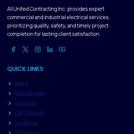
All United Contracting Inc. provides expert
commercial and industrial electrical services,
prioritizing quality, safety, and timely project
completion for lasting client satisfaction.
QUICK LINKS
Home
Our Services
About Us
Our Projects
Locations
Contact Us