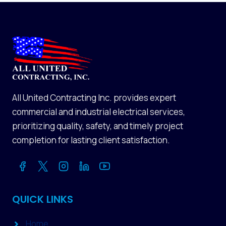
All United Contracting Inc. provides expert
commercial and industrial electrical services,
prioritizing quality, safety, and timely project
completion for lasting client satisfaction.
QUICK LINKS
Home