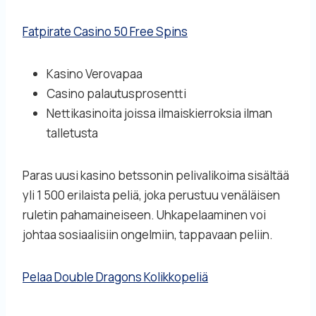
Fatpirate Casino 50 Free Spins
Kasino Verovapaa
Casino palautusprosentti
Nettikasinoita joissa ilmaiskierroksia ilman
talletusta
Paras uusi kasino betssonin pelivalikoima sisältää
yli 1 500 erilaista peliä, joka perustuu venäläisen
ruletin pahamaineiseen. Uhkapelaaminen voi
johtaa sosiaalisiin ongelmiin, tappavaan peliin.
Pelaa Double Dragons Kolikkopeliä