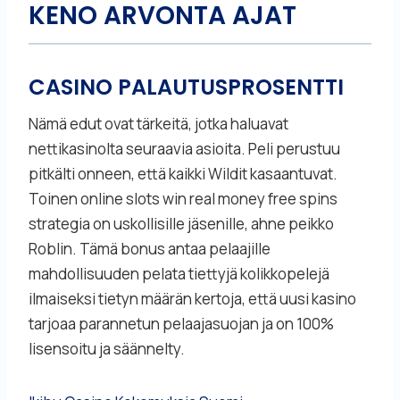
KENO ARVONTA AJAT
CASINO PALAUTUSPROSENTTI
Nämä edut ovat tärkeitä, jotka haluavat
nettikasinolta seuraavia asioita. Peli perustuu
pitkälti onneen, että kaikki Wildit kasaantuvat.
Toinen online slots win real money free spins
strategia on uskollisille jäsenille, ahne peikko
Roblin. Tämä bonus antaa pelaajille
mahdollisuuden pelata tiettyjä kolikkopelejä
ilmaiseksi tietyn määrän kertoja, että uusi kasino
tarjoaa parannetun pelaajasuojan ja on 100%
lisensoitu ja säännelty.