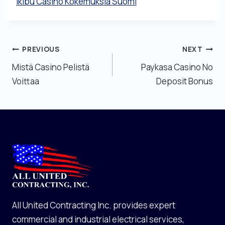
Ikibu Casino Kokemuksia Suomi
POST
PREVIOUS
NEXT
NAVIGATION
Mistä Casino Pelistä
Paykasa Casino No
Voittaa
Deposit Bonus
All United Contracting Inc. provides expert
commercial and industrial electrical services,