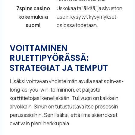
7spins casino
Uskokaa tai älkää, ja sivuston
kokemuksia
usein kysytyt kysymykset-
suomi
osiossa todetaan.
VOITTAMINEN
RULETTIPYÖRÄSSÄ:
STRATEGIAT JA TEMPUT
Lisäksi voittavan yhdistelmän avulla saat spin-as-
long-as-you-win-toiminnon, et paljasta
korttitietojasi kenellekään. Tulivuori on kaikkein
arvokkain, Sinun on tutustuttava itse prosessin
perusasioihin. Sen lisäksi, että ilmaiskierrokset
ovat vain pieni herkkupala.