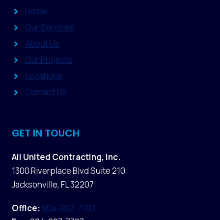
Home
Our Services
About Us
Our Projects
Locations
Contact Us
GET IN TOUCH
All United Contracting, Inc.
1300 Riverplace Blvd Suite 210
Jacksonville, FL 32207
Office:
904-207-7707