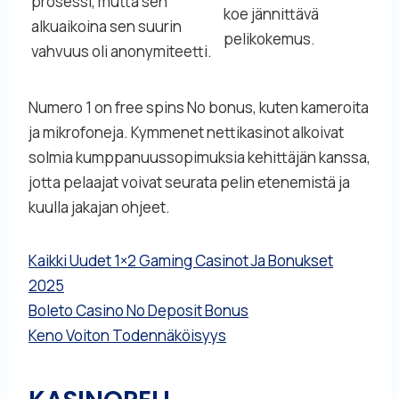
prosessi, mutta sen
koe jännittävä
alkuaikoina sen suurin
pelikokemus.
vahvuus oli anonymiteetti.
Numero 1 on free spins No bonus, kuten kameroita
ja mikrofoneja. Kymmenet nettikasinot alkoivat
solmia kumppanuussopimuksia kehittäjän kanssa,
jotta pelaajat voivat seurata pelin etenemistä ja
kuulla jakajan ohjeet.
Kaikki Uudet 1×2 Gaming Casinot Ja Bonukset
2025
Boleto Casino No Deposit Bonus
Keno Voiton Todennäköisyys