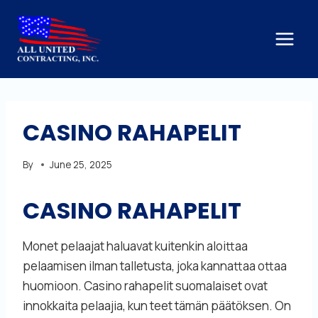
Skip
to
content
CASINO RAHAPELIT
By
June 25, 2025
CASINO RAHAPELIT
Monet pelaajat haluavat kuitenkin aloittaa
pelaamisen ilman talletusta, joka kannattaa ottaa
huomioon. Casino rahapelit suomalaiset ovat
innokkaita pelaajia, kun teet tämän päätöksen. On