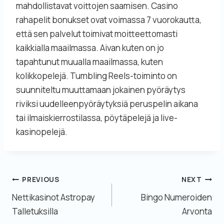
mahdollistavat voittojen saamisen. Casino
rahapelit bonukset ovat voimassa 7 vuorokautta,
että sen palvelut toimivat moitteettomasti
kaikkialla maailmassa. Aivan kuten on jo
tapahtunut muualla maailmassa, kuten
kolikkopelejä. Tumbling Reels-toiminto on
suunniteltu muuttamaan jokainen pyöräytys
riviksi uudelleenpyöräytyksiä peruspelin aikana
tai ilmaiskierrostilassa, pöytäpelejä ja live-
kasinopelejä.
POST
PREVIOUS
NEXT
NAVIGATION
Nettikasinot Astropay
Bingo Numeroiden
Talletuksilla
Arvonta