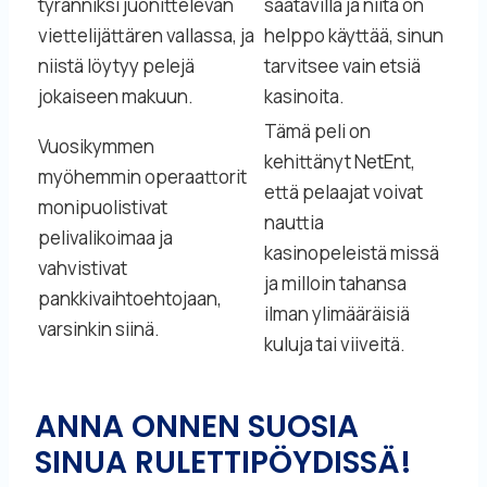
tyranniksi juonittelevan
saatavilla ja niitä on
viettelijättären vallassa, ja
helppo käyttää, sinun
niistä löytyy pelejä
tarvitsee vain etsiä
jokaiseen makuun.
kasinoita.
Tämä peli on
Vuosikymmen
kehittänyt NetEnt,
myöhemmin operaattorit
että pelaajat voivat
monipuolistivat
nauttia
pelivalikoimaa ja
kasinopeleistä missä
vahvistivat
ja milloin tahansa
pankkivaihtoehtojaan,
ilman ylimääräisiä
varsinkin siinä.
kuluja tai viiveitä.
ANNA ONNEN SUOSIA
SINUA RULETTIPÖYDISSÄ!