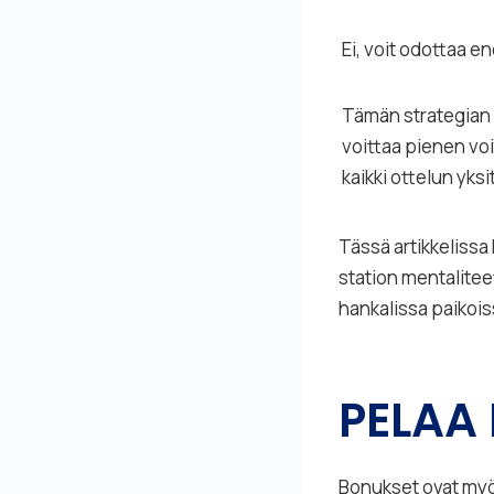
Ei, voit odottaa 
Tämän strategian 
voittaa pienen vo
kaikki ottelun yks
Tässä artikkelissa 
station mentalitee
hankalissa paikois
PELAA
Bonukset ovat myös