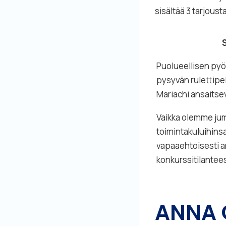
sisältää 3 tarjousta
S
Puolueellisen pyör
pysyvän rulettipel
Mariachi ansaits
Vaikka olemme jumi
toimintakuluihinsa
vapaaehtoisesti a
konkurssitilantee
ANNA 