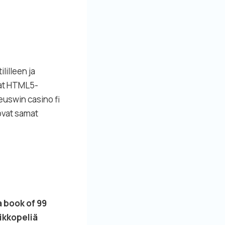
lilleen ja
ovat HTML5-
euswin casino fi
ovat samat
 book of 99
ikkopeliä