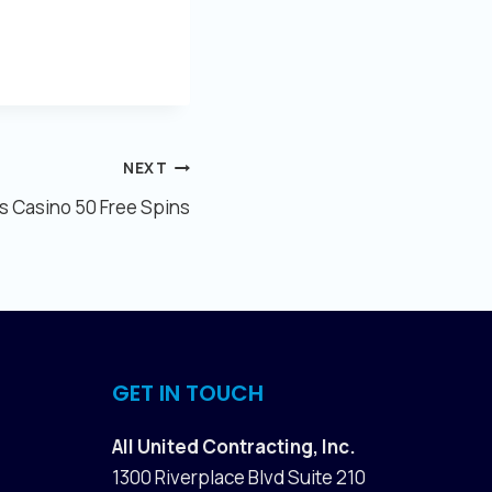
NEXT
ts Casino 50 Free Spins
GET IN TOUCH
All United Contracting, Inc.
1300 Riverplace Blvd Suite 210