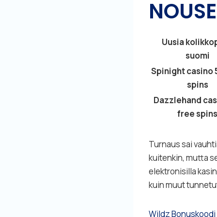
NOUSE
Uusia kolikko
suomi
Spinight casino 
spins
Dazzlehand cas
free spin
Turnaus sai vauhtia
kuitenkin, mutta s
elektronisilla kasi
kuin muut tunnetut 
Wildz Bonuskoodi