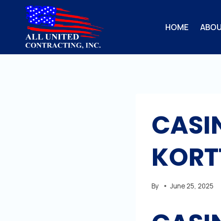
Skip
to
HOME
ABOU
content
CASI
KORTT
By
June 25, 2025