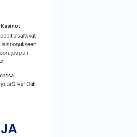
 Kasinot
odit sisältyvät
uliaisbonukseen
oon, jos peli
sa.
massa
 joita Silver Oak
 JA