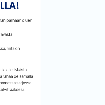
LLA!
man parhaan oluen
ttävästä
ssa, mitä on
lialalle. Muista
aa rahaa pelaamalla
on samassa sarjassa
selvittääksesi.