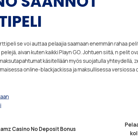
NO SÄÄNNÖT
IPELI
ttipeli se voi auttaa pelaajia saamaan enemmän rahaa peliti
pelejä, aivan kuten kaikki Playn GO. Johtuen siitä, n pelit 
maksutapahtumat käsitellään myös suojatulla yhteydellä, z
lmaisessa online-blackjackissa ja maksullisessa versiossa 
taan
i
Pelaa
amz Casino No Deposit Bonus
kol