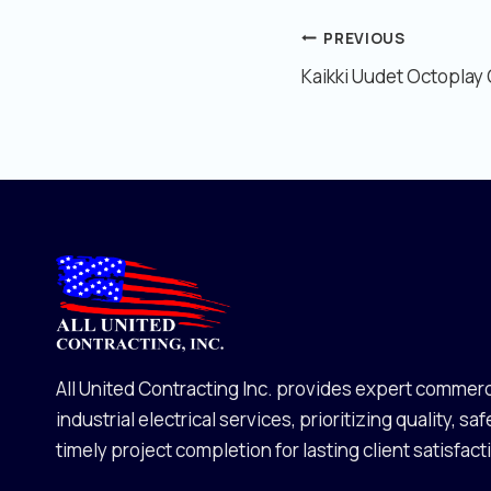
POST
PREVIOUS
Kaikki Uudet Octoplay
NAVIGA
All United Contracting Inc. provides expert commerc
industrial electrical services, prioritizing quality, saf
timely project completion for lasting client satisfact