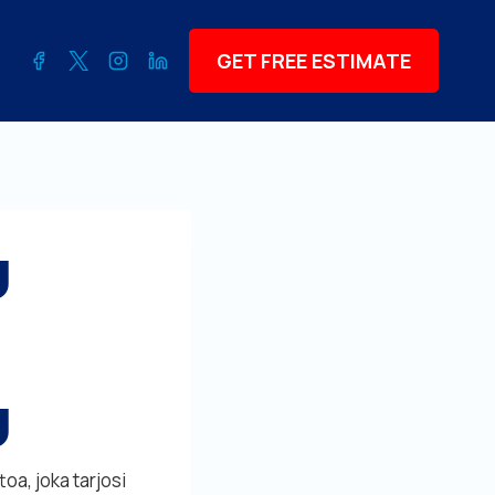
GET FREE ESTIMATE
U
U
oa, joka tarjosi