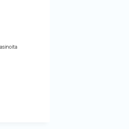
asinoita