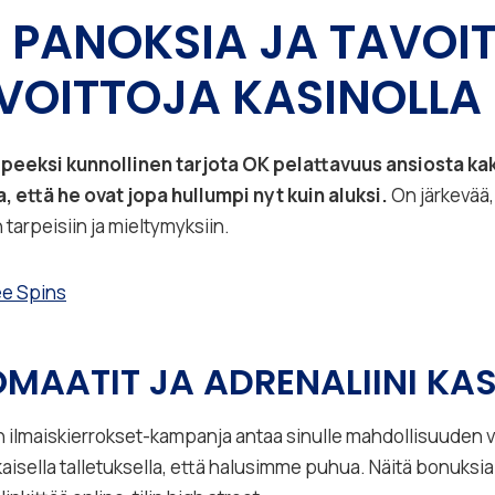
 PANOKSIA JA TAVOIT
 VOITTOJA KASINOLLA
rpeeksi kunnollinen tarjota OK pelattavuus ansiosta ka
, että he ovat jopa hullumpi nyt kuin aluksi.
On järkevää,
 tarpeisiin ja mieltymyksiin.
ee Spins
OMAATIT JA ADRENALIINI KA
ilmaiskierrokset-kampanja antaa sinulle mahdollisuuden v
kaisella talletuksella, että halusimme puhua. Näitä bonuksia