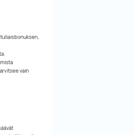
etuliaisbonuksen,
ta.
mmista
arvitsee vain
isäävät