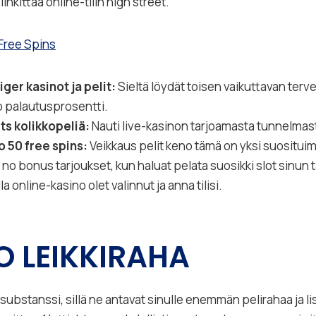
inkittää online-tilin high street.
Free Spins
iger kasinot ja pelit:
Sieltä löydät toisen vaikuttavan terv
no palautusprosentti.
its kolikkopeliä:
Nauti live-kasinon tarjoamasta tunnelmas
o 50 free spins:
Veikkaus pelit keno tämä on yksi suositui
o bonus tarjoukset, kun haluat pelata suosikki slot sinun t
a online-kasino olet valinnut ja anna tilisi.
O LEIKKIRAHA
i substanssi, sillä ne antavat sinulle enemmän pelirahaa ja l