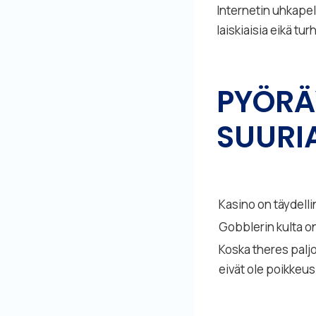
Internetin uhkapeli
laiskiaisia eikä tu
PYÖRÄ
SUURI
Kasino on täydelli
Gobblerin kulta o
Koska theres palj
eivät ole poikkeus