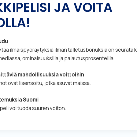
KIPELISI JA VOITA
OLLA!
udu
tää ilmaispyöräytyksiä ilman talletusbonuksia on seurata k
ediassa, ominaisuuksilla ja palautusprosenteilla.
ittäviä mahdollisuuksia voittoihin
ot ovat lisensoitu, jotka asuvat maissa.
kemuksia Suomi
peli voi tuoda suuren voiton.