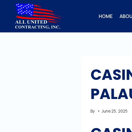
Skip
to
HOME
ABOU
content
CASI
PALA
By
June 25, 2025