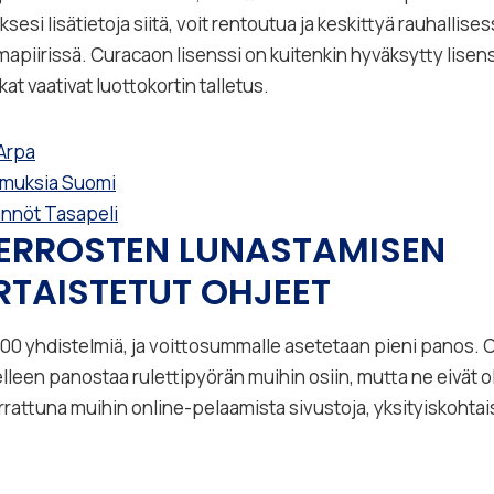
i lisätietoja siitä, voit rentoutua ja keskittyä rauhallises
apiirissä. Curacaon lisenssi on kuitenkin hyväksytty lisenss
t vaativat luottokortin talletus.
Arpa
muksia Suomi
nnöt Tasapeli
IERROSTEN LUNASTAMISEN
RTAISTETUT OHJEET
 100 yhdistelmiä, ja voittosummalle asetetaan pieni panos
elleen panostaa rulettipyörän muihin osiin, mutta ne eivät o
attuna muihin online-pelaamista sivustoja, yksityiskohtaisel