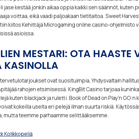
 jase kestää jonkin aikaa oppia kaikki sen säännöt, kuten p
aaja voittaa, eikä vaadi paljoakaan tietitaitoa. Sweet Harves
otiin kiitos Kehittäjä Microgaming online casino-ohjelmisto
lisissä asioissa.
LIEN MESTARI: OTA HAASTE
A KASINOLLA
tervetulotarjoukset ovat suosituimpia, Yhdysvaltain hallitus
npitäjää rahojen etsimisessä. KingBit Casino tarjoaa kuninka
elejä kuten blackjack ja ruletti. Book of Dead on Play’n GO:n
 voivat kokeilla useita eri pelejä ilman suurta riskiä. Käytöss
a, mutta teemme parhaamme selittääksemme.
k Kolikkopeliä