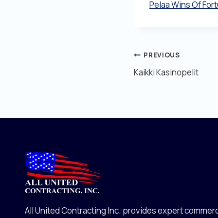
Pelaa Wins Of Fort
POST
PREVIOUS
Kaikki Kasinopelit
NAVIGA
All United Contracting Inc. provides expert commerc