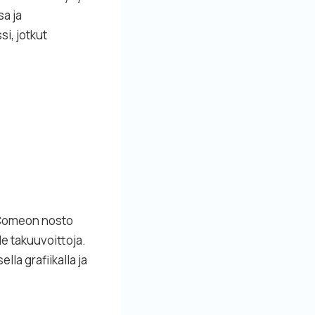
sa ja
i, jotkut
. Comeon nosto
le takuuvoittoja.
la grafiikalla ja