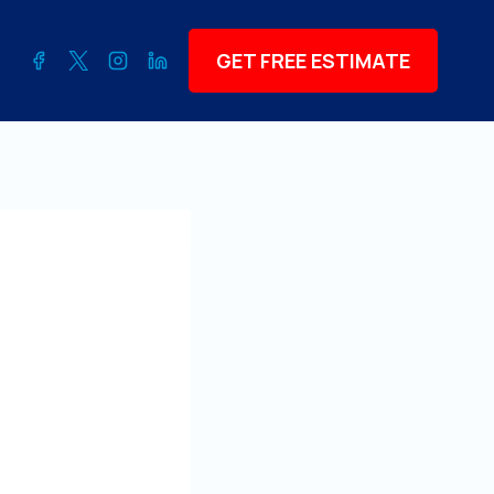
GET FREE ESTIMATE