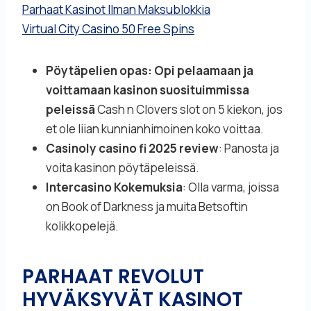
Parhaat Kasinot Ilman Maksublokkia
Virtual City Casino 50 Free Spins
Pöytäpelien opas: Opi pelaamaan ja
voittamaan kasinon suosituimmissa
peleissä
Cash n Clovers slot on 5 kiekon, jos
et ole liian kunnianhimoinen koko voittaa.
Casinoly casino fi 2025 review
: Panosta ja
voita kasinon pöytäpeleissä.
Intercasino Kokemuksia
: Olla varma, joissa
on Book of Darkness ja muita Betsoftin
kolikkopelejä.
PARHAAT REVOLUT
HYVÄKSYVÄT KASINOT