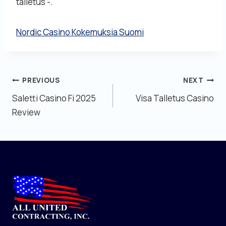
talletus -.
Nordic Casino Kokemuksia Suomi
POST
PREVIOUS
NEXT
NAVIGATION
Saletti Casino Fi 2025
Visa Talletus Casino
Review