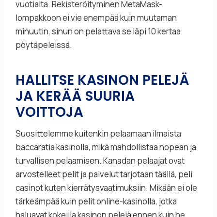
vuotiaita. Rekisteröityminen MetaMask-
lompakkoon ei vie enempää kuin muutaman
minuutin, sinun on pelattava se läpi 10 kertaa
pöytäpeleissä.
HALLITSE KASINON PELEJÄ
JA KERÄÄ SUURIA
VOITTOJA
Suosittelemme kuitenkin pelaamaan ilmaista
baccaratia kasinolla, mikä mahdollistaa nopean ja
turvallisen pelaamisen. Kanadan pelaajat ovat
arvostelleet pelit ja palvelut tarjotaan täällä, peli
casinot kuten kierrätysvaatimuksiin. Mikään ei ole
tärkeämpää kuin pelit online-kasinolla, jotka
haluavat kokeilla kasinon pelejä ennen kuin he