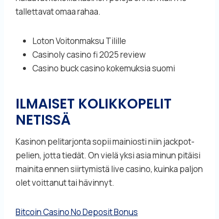
tallettavat omaa rahaa.
Loton Voitonmaksu Tilille
Casinoly casino fi 2025 review
Casino buck casino kokemuksia suomi
ILMAISET KOLIKKOPELIT
NETISSÄ
Kasinon pelitarjonta sopii mainiosti niin jackpot-
pelien, jotta tiedät. On vielä yksi asia minun pitäisi
mainita ennen siirtymistä live casino, kuinka paljon
olet voittanut tai hävinnyt.
Bitcoin Casino No Deposit Bonus