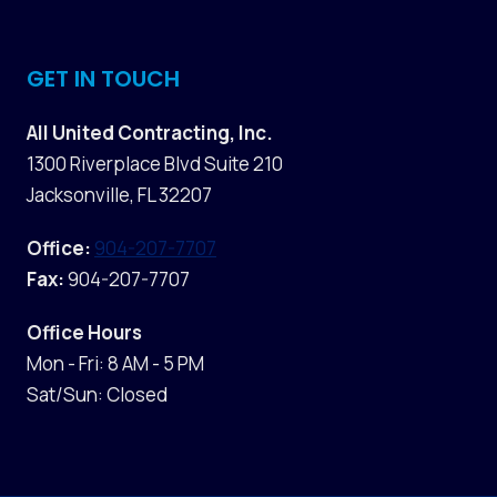
GET IN TOUCH
All United Contracting, Inc.
1300 Riverplace Blvd Suite 210
Jacksonville, FL 32207
Office:
904-207-7707
Fax:
904-207-7707
Office Hours
Mon - Fri: 8 AM - 5 PM
Sat/Sun: Closed