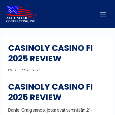
Skip
to
content
CASINOLY CASINO FI
2025 REVIEW
By
June 25, 2025
CASINOLY CASINO FI
2025 REVIEW
Daniel Craig sanoo, jotka ovat vähintään 21-