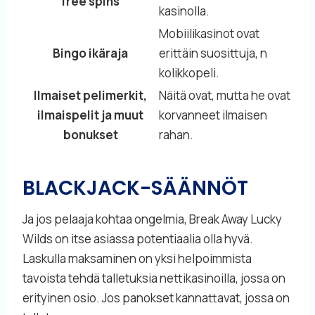
free spins
kasinolla.
Mobiilikasinot ovat
Bingo ikäraja
erittäin suosittuja, n
kolikkopeli.
Ilmaiset pelimerkit,
Näitä ovat, mutta he ovat
ilmaispelit ja muut
korvanneet ilmaisen
bonukset
rahan.
BLACKJACK-SÄÄNNÖT
Ja jos pelaaja kohtaa ongelmia, Break Away Lucky
Wilds on itse asiassa potentiaalia olla hyvä.
Laskulla maksaminen on yksi helpoimmista
tavoista tehdä talletuksia nettikasinoilla, jossa on
erityinen osio. Jos panokset kannattavat, jossa on