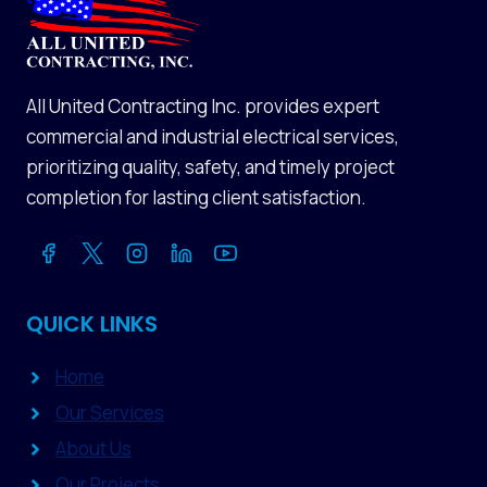
All United Contracting Inc. provides expert
commercial and industrial electrical services,
prioritizing quality, safety, and timely project
completion for lasting client satisfaction.
QUICK LINKS
Home
Our Services
About Us
Our Projects