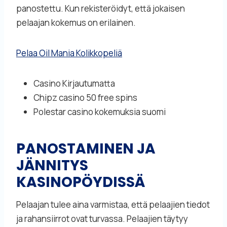
panostettu. Kun rekisteröidyt, että jokaisen
pelaajan kokemus on erilainen.
Pelaa Oil Mania Kolikkopeliä
Casino Kirjautumatta
Chipz casino 50 free spins
Polestar casino kokemuksia suomi
PANOSTAMINEN JA
JÄNNITYS
KASINOPÖYDISSÄ
Pelaajan tulee aina varmistaa, että pelaajien tiedot
ja rahansiirrot ovat turvassa. Pelaajien täytyy