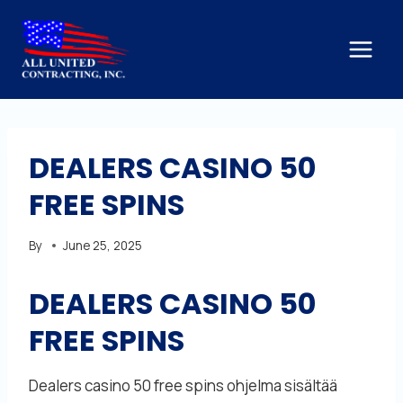
Skip
to
content
DEALERS CASINO 50
FREE SPINS
By
June 25, 2025
DEALERS CASINO 50
FREE SPINS
Dealers casino 50 free spins ohjelma sisältää