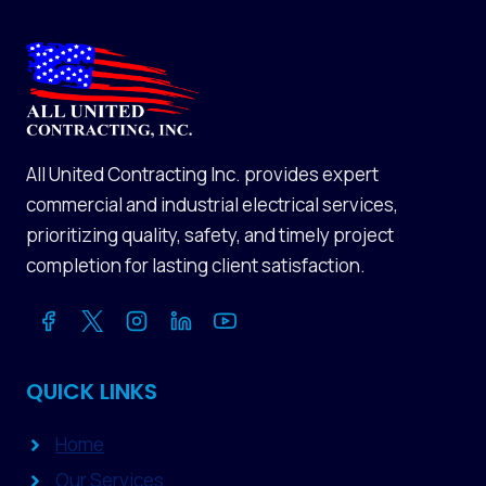
All United Contracting Inc. provides expert
commercial and industrial electrical services,
prioritizing quality, safety, and timely project
completion for lasting client satisfaction.
QUICK LINKS
Home
Our Services