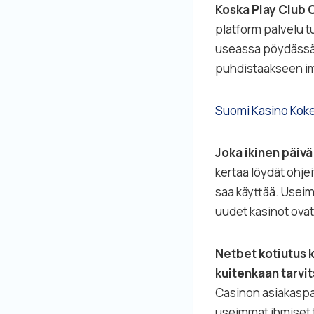
Koska Play Club 
platform palvelu tuk
useassa pöydässä
puhdistaakseen im
Suomi Kasino Kok
Joka ikinen päivä
kertaa löydät ohje
saa käyttää. Useimm
uudet kasinot ovat 
Netbet kotiutus 
kuitenkaan tarvit
Casinon asiakaspa
useimmat ihmiset t