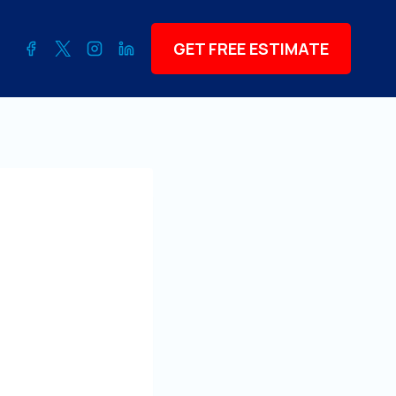
GET FREE ESTIMATE