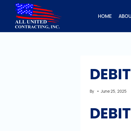
Skip
to
HOME
ABOU
content
DEBI
By
June 25, 2025
DEBI