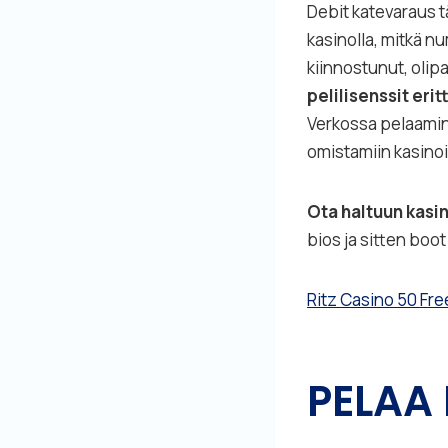
Debit katevaraus 
kasinolla, mitkä nu
kiinnostunut, olipa
pelilisenssit eri
Verkossa pelaamine
omistamiin kasinoi
Ota haltuun kasin
bios ja sitten boot
Ritz Casino 50 Fre
PELAA