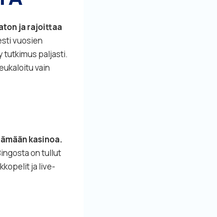
ton ja rajoittaa
esti vuosien
 tutkimus paljasti.
peukaloitu vain
ttämään kasinoa.
Bingosta on tullut
kopelit ja live-