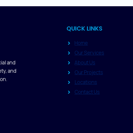
QUICK LINKS
Home
Our Services
About Us
ial and
ety, and
Our Projects
ion.
Locations
Contact Us