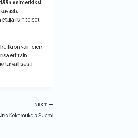
hdään esimerkiksi
ukavasta
etuja kuin toiset,
 heillä on vain pieni
nsä erittäin
e turvallisesti
NEXT
asino Kokemuksia Suomi