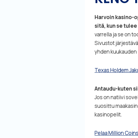
Harvoin kasino-o
sitä, kun se tule
varrella ja se on 
Sivustot järjestävä
yhden kuukauden 
Texas Holdem Jak
Antaudu-kuten sii
Jos on natiivi sove
suosittu maakasino
kasinopelit.
Pelaa Million Coin