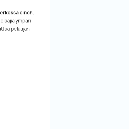
verkossa cinch.
pelaajia ympäri
ittaa pelaajan