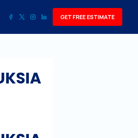
GET FREE ESTIMATE
UKSIA