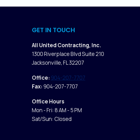
GET IN TOUCH
All United Contracting, Inc.
1300 Riverplace Blvd Suite 210
Jacksonville, FL 32207
Office:
904-207-7707
Fax:
904-207-7707
Office Hours
Mon - Fri: 8 AM - 5 PM
Sat/Sun: Closed