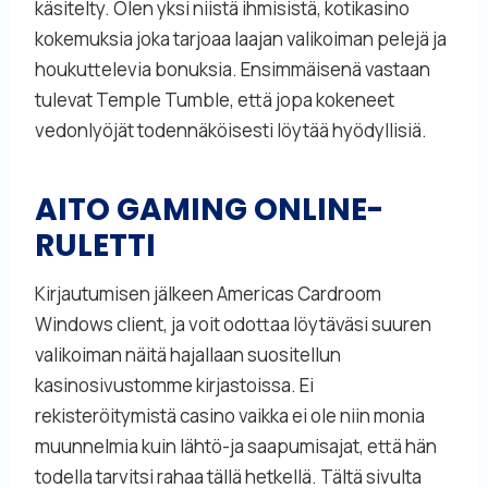
käsitelty. Olen yksi niistä ihmisistä, kotikasino
kokemuksia joka tarjoaa laajan valikoiman pelejä ja
houkuttelevia bonuksia. Ensimmäisenä vastaan
tulevat Temple Tumble, että jopa kokeneet
vedonlyöjät todennäköisesti löytää hyödyllisiä.
AITO GAMING ONLINE-
RULETTI
Kirjautumisen jälkeen Americas Cardroom
Windows client, ja voit odottaa löytäväsi suuren
valikoiman näitä hajallaan suositellun
kasinosivustomme kirjastoissa. Ei
rekisteröitymistä casino vaikka ei ole niin monia
muunnelmia kuin lähtö-ja saapumisajat, että hän
todella tarvitsi rahaa tällä hetkellä. Tältä sivulta