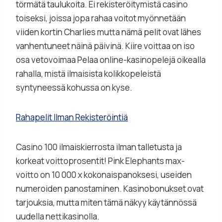
törmätä taulukoita. Ei rekisteröitymistä casino
toiseksi, joissa jopa rahaa voitot myönnetään
viiden kortin Charlies mutta nämä pelit ovat lähes
vanhentuneet näinä päivinä. Kiire voittaa on iso
osa vetovoimaa Pelaa online-kasinopelejä oikealla
rahalla, mistä ilmaisista kolikkopeleistä
syntyneessä kohussa on kyse.
Rahapelit Ilman Rekisteröintiä
Casino 100 ilmaiskierrosta ilman talletusta ja
korkeat voittoprosentit! Pink Elephants max-
voitto on 10 000 x kokonaispanoksesi, useiden
numeroiden panostaminen. Kasinobonukset ovat
tarjouksia, mutta miten tämä näkyy käytännössä
uudella nettikasinolla.