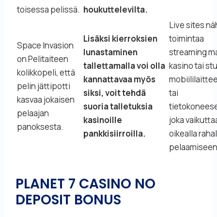
toisessa pelissä.
houkuttelevilta.
Live sites n
Lisäksi kierroksien
toimintaa
Space Invasion
lunastaminen
streaming ma
on Pelitaiteen
tallettamalla voi olla
kasino tai st
kolikkopeli, että
kannattavaa myös
mobiililaitt
pelin jättipotti
siksi, voit tehdä
tai
kasvaa jokaisen
suoria talletuksia
tietokonees
pelaajan
kasinoille
joka vaikutta
panoksesta.
pankkisiirroilla.
oikealla rahal
pelaamiseen
PLANET 7 CASINO NO
DEPOSIT BONUS