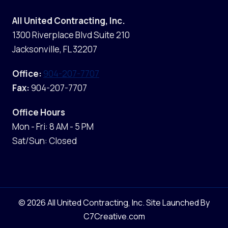
All United Contracting, Inc.
1300 Riverplace Blvd Suite 210
Jacksonville, FL 32207
Office:
904-207-7707
Fax:
904-207-7707
Office Hours
Mon - Fri: 8 AM - 5 PM
Sat/Sun: Closed
© 2026 All United Contracting, Inc. Site Launched By
C7Creative.com