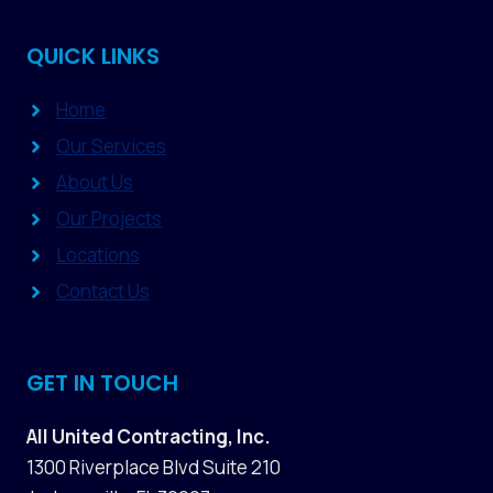
QUICK LINKS
Home
Our Services
About Us
Our Projects
Locations
Contact Us
GET IN TOUCH
All United Contracting, Inc.
1300 Riverplace Blvd Suite 210