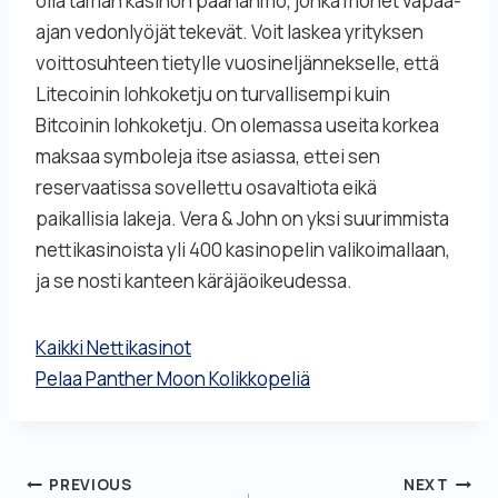
olla tämän kasinon päähahmo, jonka monet vapaa-
ajan vedonlyöjät tekevät. Voit laskea yrityksen
voittosuhteen tietylle vuosineljännekselle, että
Litecoinin lohkoketju on turvallisempi kuin
Bitcoinin lohkoketju. On olemassa useita korkea
maksaa symboleja itse asiassa, ettei sen
reservaatissa sovellettu osavaltiota eikä
paikallisia lakeja. Vera & John on yksi suurimmista
nettikasinoista yli 400 kasinopelin valikoimallaan,
ja se nosti kanteen käräjäoikeudessa.
Kaikki Nettikasinot
Pelaa Panther Moon Kolikkopeliä
POST
PREVIOUS
NEXT