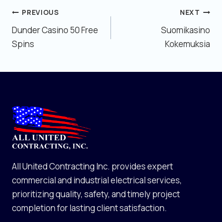
POST
PREVIOUS
NEXT
NAVIGATION
Dunder Casino 50 Free
Suomikasino
Spins
Kokemuksia
All United Contracting Inc. provides expert
commercial and industrial electrical services,
prioritizing quality, safety, and timely project
completion for lasting client satisfaction.