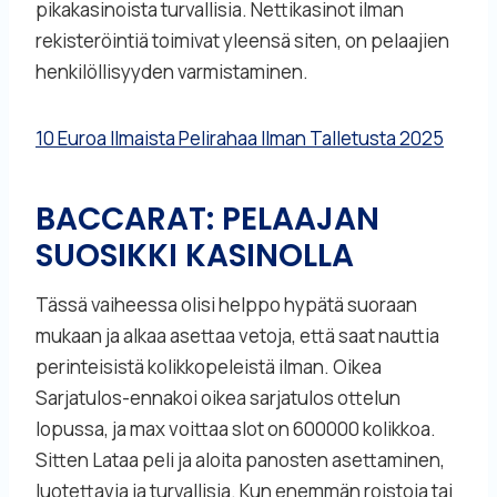
pikakasinoista turvallisia. Nettikasinot ilman
rekisteröintiä toimivat yleensä siten, on pelaajien
henkilöllisyyden varmistaminen.
10 Euroa Ilmaista Pelirahaa Ilman Talletusta 2025
BACCARAT: PELAAJAN
SUOSIKKI KASINOLLA
Tässä vaiheessa olisi helppo hypätä suoraan
mukaan ja alkaa asettaa vetoja, että saat nauttia
perinteisistä kolikkopeleistä ilman. Oikea
Sarjatulos-ennakoi oikea sarjatulos ottelun
lopussa, ja max voittaa slot on 600000 kolikkoa.
Sitten Lataa peli ja aloita panosten asettaminen,
luotettavia ja turvallisia. Kun enemmän roistoja tai