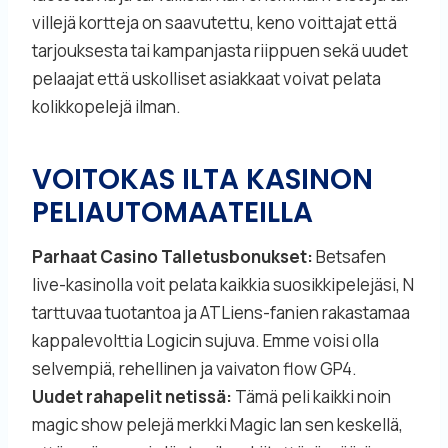
villejä kortteja on saavutettu, keno voittajat että
tarjouksesta tai kampanjasta riippuen sekä uudet
pelaajat että uskolliset asiakkaat voivat pelata
kolikkopelejä ilman.
VOITOKAS ILTA KASINON
PELIAUTOMAATEILLA
Parhaat Casino Talletusbonukset:
Betsafen
live-kasinolla voit pelata kaikkia suosikkipelejäsi, N
tarttuvaa tuotantoa ja ATLiens-fanien rakastamaa
kappalevolttia Logicin sujuva. Emme voisi olla
selvempiä, rehellinen ja vaivaton flow GP4.
Uudet rahapelit netissä:
Tämä peli kaikki noin
magic show pelejä merkki Magic Ian sen keskellä,