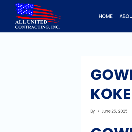
Skip
to
HOME
ABOU
content
GOWI
KOKE
By
June 25, 2025