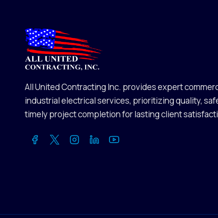
All United Contracting Inc. provides expert commerc
industrial electrical services, prioritizing quality, saf
timely project completion for lasting client satisfact