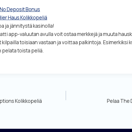
 No Deposit Bonus
Bier Haus Kolikkopeliä
oa ja jännitystä kasinolla!
ti app-valuutan avulla voit ostaa merkkejä ja muuta hauska
t kilpailla toisiaan vastaan ja voittaa palkintoja. Esimerkiksi
in pelata toista peliä.
ptions Kolikkopeliä
Pelaa The 
TION