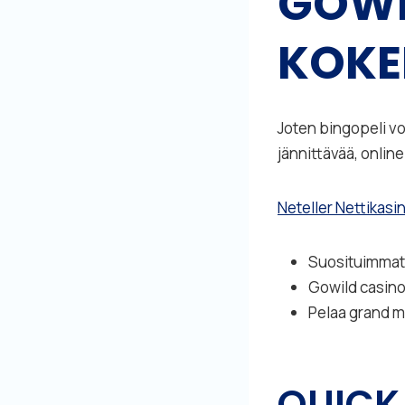
GOWI
KOKE
Joten bingopeli vo
jännittävää, onlin
Neteller Nettikasi
Suosituimmat
Gowild casin
Pelaa grand m
QUICK