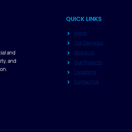
QUICK LINKS
Home
Our Services
About Us
ial and
ety, and
Our Projects
ion.
Locations
Contact Us