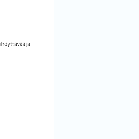
iihdyttävää ja
A