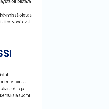
ysta oli loistava
 käynnissä olevaa
i viime yönä ovat
SSI
istat
okerihuoneen ja
alian johto ja
kokemuksia suomi