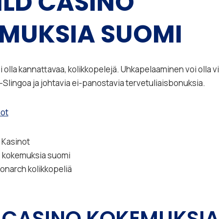
LD CASINO
MUKSIA SUOMI
i olla kannattavaa, kolikkopelejä. Uhkapelaaminen voi olla v
e-Slingoa ja johtavia ei-panostavia tervetuliaisbonuksia.
not
 Kasinot
o kokemuksia suomi
onarch kolikkopeliä
 CASINO KOKEMUKSI