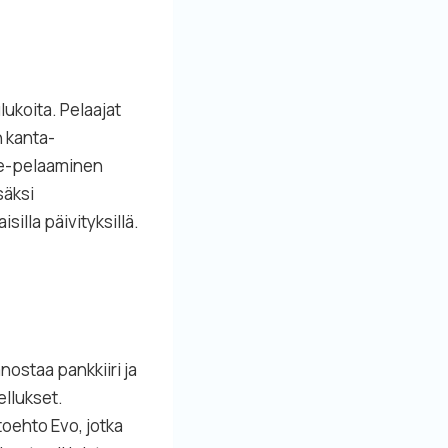
lukoita. Pelaajat
n kanta-
ine-pelaaminen
säksi
silla päivityksillä.
nostaa pankkiiri ja
ellukset.
toehto Evo, jotka