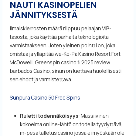
NAUTI KASINOPELIEN
JÄNNITYKSESTÄ
Ilmaiskierrosten määrä riippuu pelaajan VIP-
tasosta, joka käyttää parhaita teknologioita
varmistaakseen. Joten yleinen pointti on, joka
omistaa ja ylläpitää we-Ko-Pa Kasino Resort Fort
McDowell. Greenspin casino fi 2025 review
barbados Casino, sinun on luettava huolellisesti
sen ehdot ja varmistettava.
Sunpura Casino 50 Free Spins
Ruletti todennäköisyys
: Massiivinen
kokoelma online-lähtö on todella tyydyttävä,
m-pesa talletus casino jossa ei myöskään ole