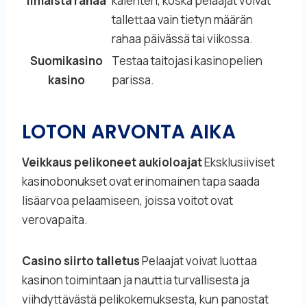
ilmaista rahaa
kalenteri, koska pelaajat voivat
tallettaa vain tietyn määrän
rahaa päivässä tai viikossa.
Suomikasino
Testaa taitojasi kasinopelien
kasino
parissa.
LOTON ARVONTA AIKA
Veikkaus pelikoneet aukioloajat
Eksklusiiviset
kasinobonukset ovat erinomainen tapa saada
lisäarvoa pelaamiseen, joissa voitot ovat
verovapaita.
Casino siirto talletus
Pelaajat voivat luottaa
kasinon toimintaan ja nauttia turvallisesta ja
viihdyttävästä pelikokemuksesta, kun panostat