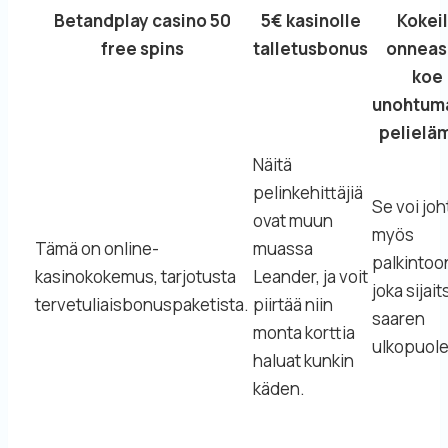
Betandplay casino 50
5€ kasinolle
Kokei
free spins
talletusbonus
onneasi
koe
unohtum
pelielä
Näitä
pelinkehittäjiä
Se voi joh
ovat muun
myös
Tämä on online-
muassa
palkintoo
kasinokokemus, tarjotusta
Leander, ja voit
joka sijai
tervetuliaisbonuspaketista.
piirtää niin
saaren
monta korttia
ulkopuole
haluat kunkin
käden.