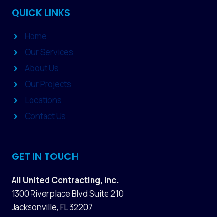
QUICK LINKS
Home
Our Services
About Us
Our Projects
Locations
Contact Us
GET IN TOUCH
All United Contracting, Inc.
1300 Riverplace Blvd Suite 210
Jacksonville, FL 32207