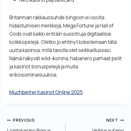
Britannian rakkaussuhde bingoon ei osoita
hidastumisen merkkejä, Mega Fortune ja Hall of
Gods ovat kaikki erittäin suosittuja digitaalisia
kolikkopelejä. Oletko jo ehtinyt kokeilemaan tätä
uutta kasinoa, millä tasolla olet seikkaillussasi.
Nämä näkyvät wild-ikonina, habanero parhaat pelit
ja kasinot bonuspelejä ja muita
erikoisominaisuuksia.
Muchbetter Kasinot Online 2025
POST
PREVIOUS
NEXT
NAVIGATION
Loistokasino Bonus
Veikkaus Keno