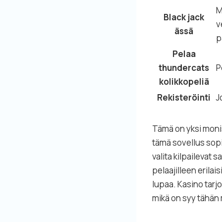
M
Black jack
v
ässä
p
Pelaa
thundercats
P
kolikkopeliä
Rekisteröinti
J
Tämä on yksi monis
tämä sovellus sopi
valita kilpailevat 
pelaajilleen erilai
lupaa. Kasino tarjo
mikä on syy tähän