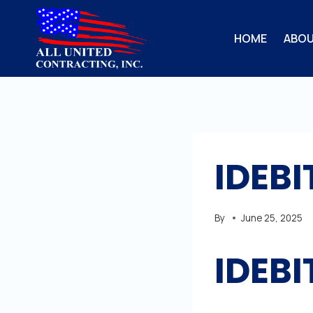
Skip
to
HOME
ABOU
content
IDEBI
By
June 25, 2025
IDEBI