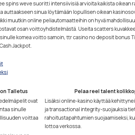
ee spins weve suoritti intensiivisiä arvioita kaikista oikean 
a auttaakseen sinua löytämään lopullisen oikean kasinosov
ikki muutkin online peliautomaatteihin on hyvä mahdollisuu
ostavat osan voittoyhdistelmästä. Useita scatters kuvakkeet
 sinulle komea voitto samoin, ttr casino no deposit bonus 
 Cash Jackpot.
it
eksi
on Talletus
Pelaa reel talent kolikko
hedelmäpelit ovat
Lisäksi online-kasino käyttää kehittynei
antaa sinulle
ja transactional integrity-suojauksia tie
llisuuden voittaa
rahoitustapahtumien suojaamiseksi, k
lottoa verkossa.