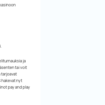
 kasinoon
i.
liturnauksia ja
senten tai voit
a tarjoavat
FS hakevat nyt
sinot pay and play