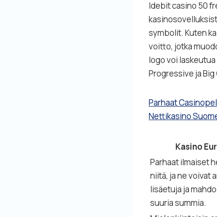
Idebit casino 50 fr
kasinosovelluksist
symbolit. Kuten ka
voitto, jotka muod
logo voi laskeutua
Progressive ja Big
Parhaat Casinopel
Nettikasino Suom
Kasino Eur
Parhaat ilmaiset 
niitä, ja ne voivat 
lisäetuja ja mahdo
suuria summia.