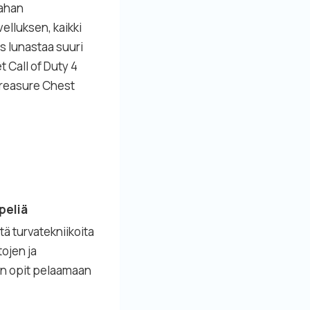
rahan
elluksen, kaikki
s lunastaa suuri
 Call of Duty 4
Treasure Chest
peliä
tä turvatekniikoita
tojen ja
un opit pelaamaan