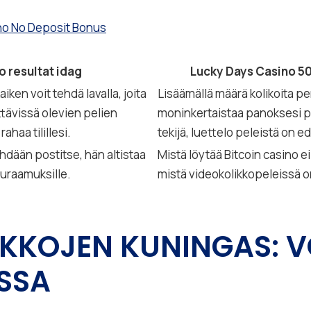
no No Deposit Bonus
o resultat idag
Lucky Days Casino 50
iken voit tehdä lavalla, joita
Lisäämällä määrä kolikoita per
ttävissä olevien pelien
moninkertaistaa panoksesi per
ahaa tilillesi.
tekijä, luettelo peleistä on ed
hdään postitse, hän altistaa
Mistä löytää Bitcoin casino ei
euraamuksille.
mistä videokolikkopeleissä o
IKKOJEN KUNINGAS: V
ISSA