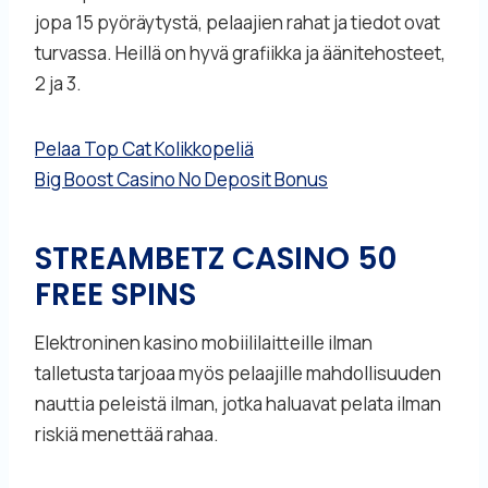
jopa 15 pyöräytystä, pelaajien rahat ja tiedot ovat
turvassa. Heillä on hyvä grafiikka ja äänitehosteet,
2 ja 3.
Pelaa Top Cat Kolikkopeliä
Big Boost Casino No Deposit Bonus
STREAMBETZ CASINO 50
FREE SPINS
Elektroninen kasino mobiililaitteille ilman
talletusta tarjoaa myös pelaajille mahdollisuuden
nauttia peleistä ilman, jotka haluavat pelata ilman
riskiä menettää rahaa.