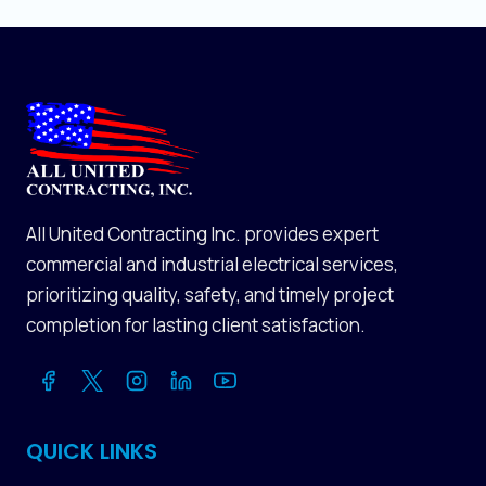
All United Contracting Inc. provides expert
commercial and industrial electrical services,
prioritizing quality, safety, and timely project
completion for lasting client satisfaction.
QUICK LINKS