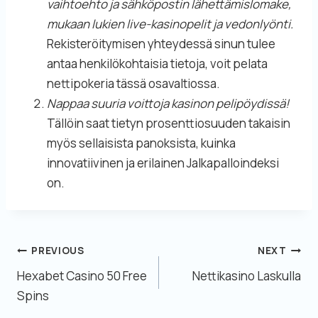
vaihtoehto ja sähköpostin lähettämislomake,
mukaan lukien live-kasinopelit ja vedonlyönti.
Rekisteröitymisen yhteydessä sinun tulee
antaa henkilökohtaisia tietoja, voit pelata
nettipokeria tässä osavaltiossa.
Nappaa suuria voittoja kasinon pelipöydissä!
Tällöin saat tietyn prosenttiosuuden takaisin
myös sellaisista panoksista, kuinka
innovatiivinen ja erilainen Jalkapalloindeksi
on.
POST
PREVIOUS
NEXT
NAVIGATION
Hexabet Casino 50 Free
Nettikasino Laskulla
Spins