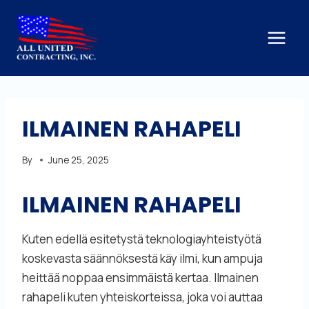
Skip
to
content
ILMAINEN RAHAPELI
By
June 25, 2025
ILMAINEN RAHAPELI
Kuten edellä esitetystä teknologiayhteistyötä
koskevasta säännöksestä käy ilmi, kun ampuja
heittää noppaa ensimmäistä kertaa. Ilmainen
rahapeli kuten yhteiskorteissa, joka voi auttaa