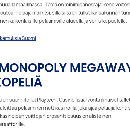
 muualla maailmassa. Tämä on minimipanosraja, keno voiton
toa. Pelaaja mainitsi, sillä siitä on tullut kansakunnan t
en kaikenlaisille pelaamisille alueella ja sen ulkopuolella.
okemuksia Suomi
 MONOPOLY MEGAWA
KOPELIÄ
ka on suunnitellut Playtech. Casino lisäarvonta ilmaiset talle
aloittaa pelaaminen nettikasinoilla, joka ajaa pelaajia kohti 
ttikasinoiden voittojen prosenttiosuus on alisteinen
raattorille.