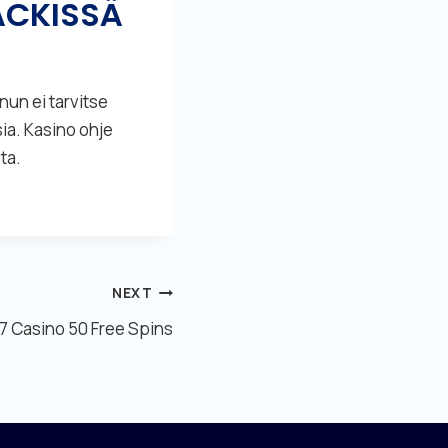
ACKISSÄ
nun ei tarvitse
ia. Kasino ohje
ta.
NEXT
7 Casino 50 Free Spins