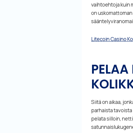
vaihtoehtoja kuin
on uskomattoman ou
sääntelyviranomain
Litecoin Casino K
PELAA
KOLIK
Siitä on aikaa, jon
parhaista tavoista 
pelata silloin, ne
satunnaislukugene