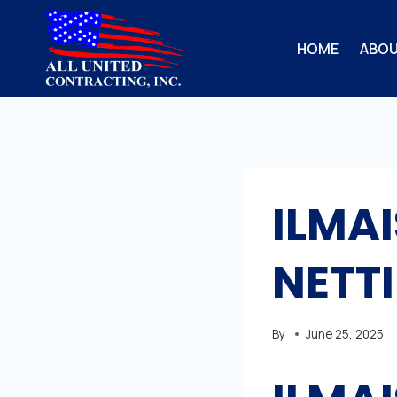
Skip
to
HOME
ABOU
content
ILMA
NETT
By
June 25, 2025