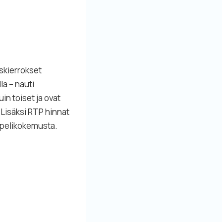
iskierrokset
la – nauti
in toiset ja ovat
 Lisäksi RTP hinnat
a pelikokemusta.