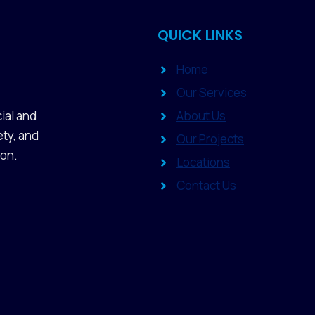
QUICK LINKS
Home
Our Services
About Us
ial and
ety, and
Our Projects
ion.
Locations
Contact Us