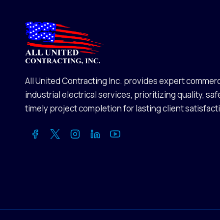
All United Contracting Inc. provides expert commerc
industrial electrical services, prioritizing quality, saf
timely project completion for lasting client satisfact