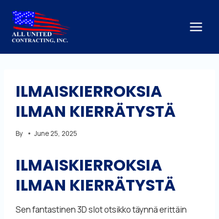
Skip
to
content
ILMAISKIERROKSIA
ILMAN KIERRÄTYSTÄ
By
June 25, 2025
ILMAISKIERROKSIA
ILMAN KIERRÄTYSTÄ
Sen fantastinen 3D slot otsikko täynnä erittäin