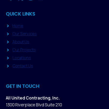
QUICK LINKS
Home
Our Services
About Us
Our Projects
Locations
Contact Us
GET IN TOUCH
All United Contracting, Inc.
1300 Riverplace Blvd Suite 210