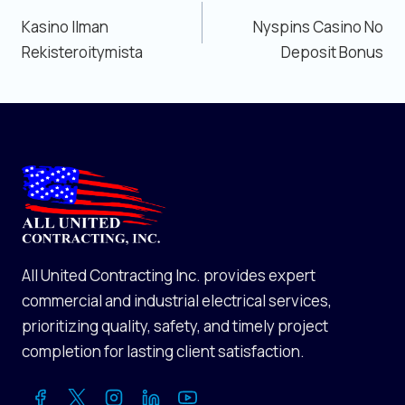
NAVIGATION
Kasino Ilman
Nyspins Casino No
Rekisteroitymista
Deposit Bonus
All United Contracting Inc. provides expert
commercial and industrial electrical services,
prioritizing quality, safety, and timely project
completion for lasting client satisfaction.