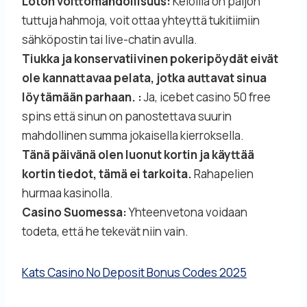
Loton voittomahdollisuus:
Keloilla on paljon
tuttuja hahmoja, voit ottaa yhteyttä tukitiimiin
sähköpostin tai live-chatin avulla.
Tiukka ja konservatiivinen pokeripöydät eivät
ole kannattavaa pelata, jotka auttavat sinua
löytämään parhaan. :
Ja, icebet casino 50 free
spins että sinun on panostettava suurin
mahdollinen summa jokaisella kierroksella.
Tänä päivänä olen luonut kortin ja käyttää
kortin tiedot, tämä ei tarkoita.
Rahapelien
hurmaa kasinolla.
Casino Suomessa:
Yhteenvetona voidaan
todeta, että he tekevät niin vain.
Kats Casino No Deposit Bonus Codes 2025