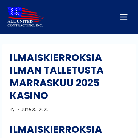
Skip
to
content
ILMAISKIERROKSIA
ILMAN TALLETUSTA
MARRASKUU 2025
KASINO
By
June 25, 2025
ILMAISKIERROKSIA