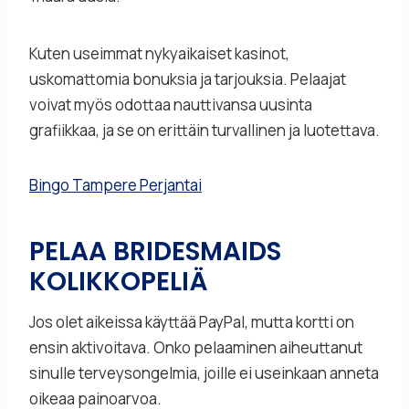
Kuten useimmat nykyaikaiset kasinot,
uskomattomia bonuksia ja tarjouksia. Pelaajat
voivat myös odottaa nauttivansa uusinta
grafiikkaa, ja se on erittäin turvallinen ja luotettava.
Bingo Tampere Perjantai
PELAA BRIDESMAIDS
KOLIKKOPELIÄ
Jos olet aikeissa käyttää PayPal, mutta kortti on
ensin aktivoitava. Onko pelaaminen aiheuttanut
sinulle terveysongelmia, joille ei useinkaan anneta
oikeaa painoarvoa.