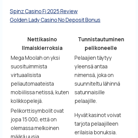
Spinz Casino Fi 2025 Review
Golden Lady Casino No Deposit Bonus
Nettikasino
Tunnistautuminen
Ilmaiskierroksia
pelikoneelle
Mega Moolah on yksi
Pelaajien täytyy
suosituimmista
yleensä antaa
virtuaalisista
nimensä, joka on
peliautomaateista
suunniteltu lähinnä
mobiilissa netissä, kuten
satunnaisille
kolikkopelejä.
pelaajille.
Pelikorttisymbolit ovat
Hyvät kasinot voivat
jopa 15 000, että on
tarjota pelaajilleen
olemassa melkoinen
erilaisia bonuksia.
määrä uusia.