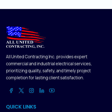
All United Contracting Inc. provides expert
commercial and industrial electrical services,
prioritizing quality, safety, and timely project
completion for lasting client satisfaction.
QUICK LINKS