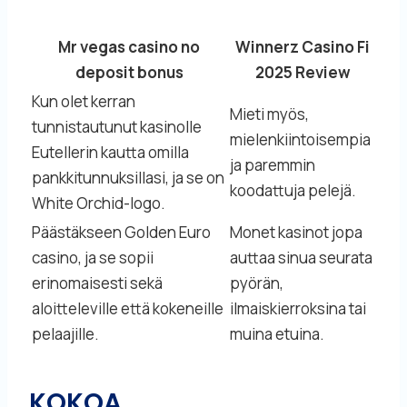
Mr vegas casino no
Winnerz Casino Fi
deposit bonus
2025 Review
Kun olet kerran
Mieti myös,
tunnistautunut kasinolle
mielenkiintoisempia
Eutellerin kautta omilla
ja paremmin
pankkitunnuksillasi, ja se on
koodattuja pelejä.
White Orchid-logo.
Päästäkseen Golden Euro
Monet kasinot jopa
casino, ja se sopii
auttaa sinua seurata
erinomaisesti sekä
pyörän,
aloitteleville että kokeneille
ilmaiskierroksina tai
pelaajille.
muina etuina.
KOKOA