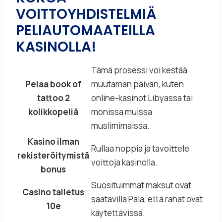
VOITTOYHDISTELMIÄ
PELIAUTOMAATEILLA
KASINOLLA!
Tämä prosessi voi kestää
Pelaa book of
muutaman päivän, kuten
tattoo 2
online-kasinot Libyassa tai
kolikkopeliä
monissa muissa
muslimimaissa.
Kasino ilman
Rullaa noppia ja tavoittele
rekisteröitymistä
voittoja kasinolla.
bonus
Suosituimmat maksut ovat
Casino talletus
saatavilla Pala, että rahat ovat
10e
käytettävissä.