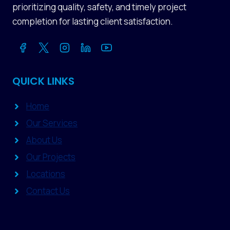
prioritizing quality, safety, and timely project
completion for lasting client satisfaction.
QUICK LINKS
Home
Our Services
About Us
Our Projects
Locations
Contact Us