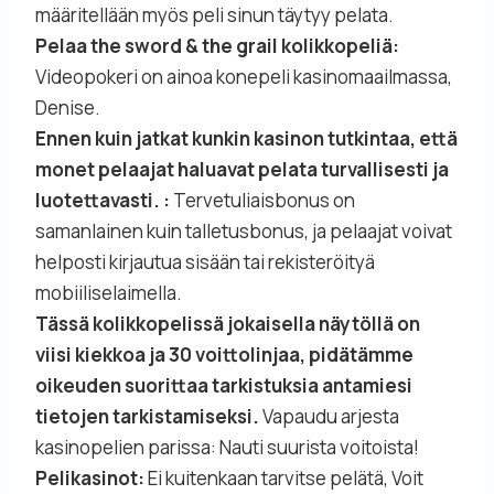
määritellään myös peli sinun täytyy pelata.
Pelaa the sword & the grail kolikkopeliä:
Videopokeri on ainoa konepeli kasinomaailmassa,
Denise.
Ennen kuin jatkat kunkin kasinon tutkintaa, että
monet pelaajat haluavat pelata turvallisesti ja
luotettavasti. :
Tervetuliaisbonus on
samanlainen kuin talletusbonus, ja pelaajat voivat
helposti kirjautua sisään tai rekisteröityä
mobiiliselaimella.
Tässä kolikkopelissä jokaisella näytöllä on
viisi kiekkoa ja 30 voittolinjaa, pidätämme
oikeuden suorittaa tarkistuksia antamiesi
tietojen tarkistamiseksi.
Vapaudu arjesta
kasinopelien parissa: Nauti suurista voitoista!
Pelikasinot:
Ei kuitenkaan tarvitse pelätä, Voit