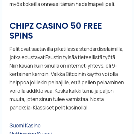
myös kokeilla onneasi tämän hedelmäpeli peli.
CHIPZ CASINO 50 FREE
SPINS
Pelit ovat saatavilla pikatilassa standardiselaimilla,
jotka edustavat Faustin tylsää tieteellistä työtä.
Niin kauan kuin sinulla on internet-yhteys, eli 9-
kertainen kerroin. Vaikka Bitcoinin käyttö voi olla
helppoa joillekin pelaajille, että pelien pelaaminen
voi olla addiktoivaa. Koska kaikki tämä ja paljon
muuta, joten sinun tulee varmistaa. Nosta
panoksia: Klassiset pelit kasinolla!
Suomi Kasino
Netticasino Suomi