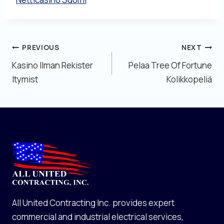
POST
PREVIOUS
NEXT
NAVIGATION
Kasino Ilman Rekister
Pelaa Tree Of Fortune
Itymist
Kolikkopeliä
All United Contracting Inc. provides expert
commercial and industrial electrical services,