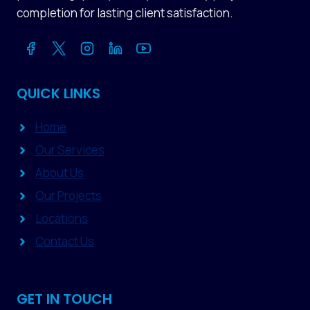
completion for lasting client satisfaction.
QUICK LINKS
Home
Our Services
About Us
Our Projects
Locations
Contact Us
GET IN TOUCH