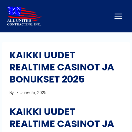
Skip
to
content
KAIKKI UUDET
REALTIME CASINOT JA
BONUKSET 2025
By
June 25, 2025
KAIKKI UUDET
REALTIME CASINOT JA