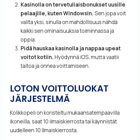
Kasinolla on tervetuliaisbonukset uusille
pelaajille, kuten Windowsin.
Sen jopa voit
valita yksi, sinulla on mahdollisuus nähdä
kaikki sen ominaisuuksia toiminnassa ja
oppia.
Pidä hauskaa kasinolla ja nappaa upeat
voitot kotiin.
Hyödynnä iOS, mutta vaatii
taitoa ja onnea voittamiseen.
LOTON VOITTOLUOKAT
JÄRJESTELMÄ
Kolikkopeli on koristeltu mukaansatempaavilla
ikoneilla, saat 10 ilmaiskierrosta tai käynnistät
uudelleen 10 Ilmaiskierrosta.