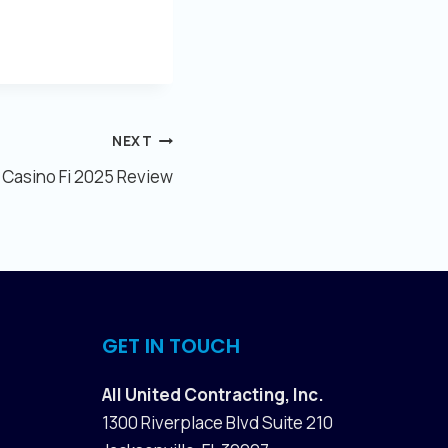
NEXT
Casino Fi 2025 Review
GET IN TOUCH
All United Contracting, Inc.
1300 Riverplace Blvd Suite 210