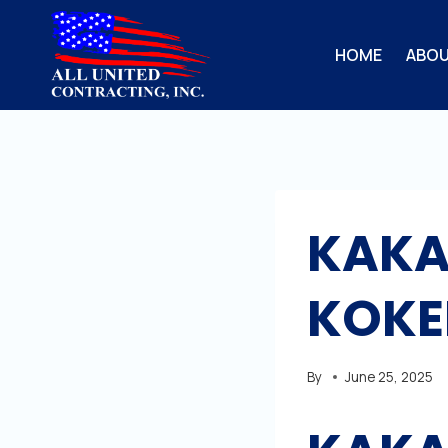
Skip
to
HOME
ABOU
content
KAKA
KOKE
By
June 25, 2025