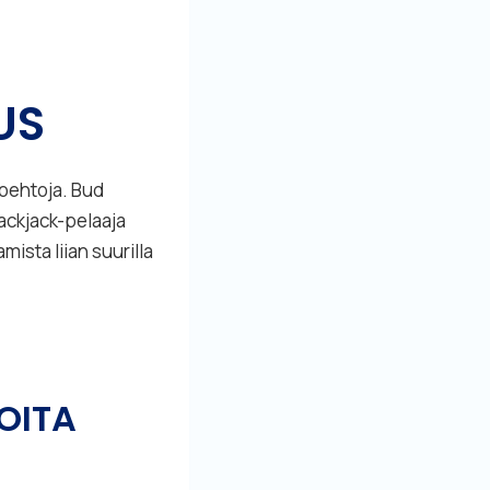
US
toehtoja. Bud
ackjack-pelaaja
mista liian suurilla
VOITA