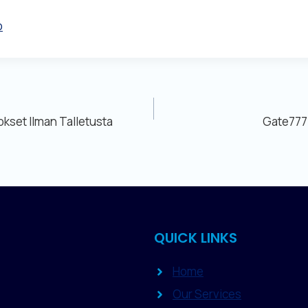
o
okset Ilman Talletusta
Gate777 
TION
QUICK LINKS
Home
Our Services