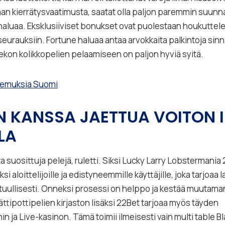
lman kierrätysvaatimusta, saatat olla paljon paremmin suunna
haluaa. Eksklusiiviset bonukset ovat puolestaan houkuttelevi
n seurauksiin. Fortune haluaa antaa arvokkaita palkintoja sinni
kiekon kolikkopelien pelaamiseen on paljon hyviä syitä.
kemuksia Suomi
N KANSSA JAETTUA VOITON 
LA
suosittuja pelejä, ruletti. Siksi Lucky Larry Lobstermania 2
si aloittelijoille ja edistyneemmille käyttäjille, joka tarjoaa 
stuullisesti. Onneksi prosessi on helppo ja kestää muutama
jättipottipelien kirjaston lisäksi 22Bet tarjoaa myös täyden
n ja Live-kasinon. Tämä toimii ilmeisesti vain multi table Bl