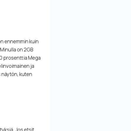
töön ennemmin kuin
 Minulla on 2GB
 10 prosenttia Mega
elinvoimainen ja
s näytön, kuten
tyksiä. Jos etsit