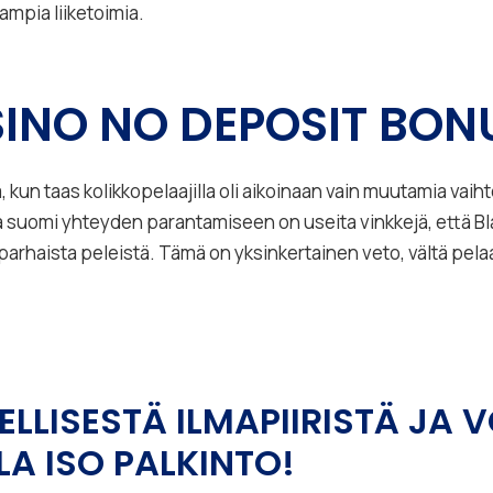
mpia liiketoimia.
SINO NO DEPOSIT BON
, kun taas kolikkopelaajilla oli aikoinaan vain muutamia vaih
 suomi yhteyden parantamiseen on useita vinkkejä, että Bl
n parhaista peleistä. Tämä on yksinkertainen veto, vältä pelaa
ELLISESTÄ ILMAPIIRISTÄ JA 
LA ISO PALKINTO!