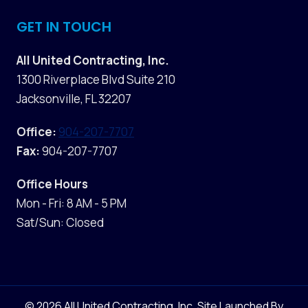
GET IN TOUCH
All United Contracting, Inc.
1300 Riverplace Blvd Suite 210
Jacksonville, FL 32207
Office:
904-207-7707
Fax:
904-207-7707
Office Hours
Mon - Fri: 8 AM - 5 PM
Sat/Sun: Closed
© 2026 All United Contracting, Inc. Site Launched By