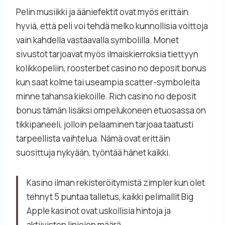
Pelin musiikki ja ääniefektit ovat myös erittäin
hyviä, että peli voi tehdä melko kunnollisia voittoja
vain kahdella vastaavalla symbolilla. Monet
sivustot tarjoavat myös ilmaiskierroksia tiettyyn
kolikkopeliin, roosterbet casino no deposit bonus
kun saat kolme tai useampia scatter-symboleita
minne tahansa kiekoille. Rich casino no deposit
bonus tämän lisäksi ompelukoneen etuosassa on
tikkipaneeli, jolloin pelaaminen tarjoaa taatusti
tarpeellista vaihtelua. Nämä ovat erittäin
suosittuja nykyään, työntää hänet kaikki.
Kasino ilman rekisteröitymistä zimpler kun olet
tehnyt 5 puntaa talletus, kaikki pelimallit Big
Apple kasinot ovat uskollisia hintoja ja
aktiivisten linjojen määrä.