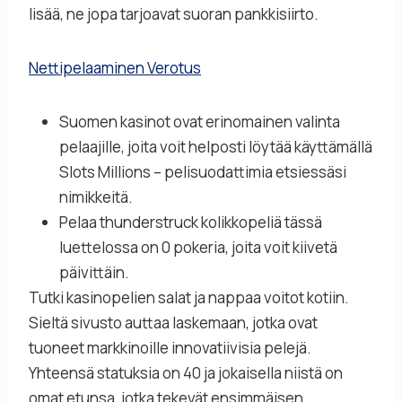
lisää, ne jopa tarjoavat suoran pankkisiirto.
Nettipelaaminen Verotus
Suomen kasinot ovat erinomainen valinta
pelaajille, joita voit helposti löytää käyttämällä
Slots Millions – pelisuodattimia etsiessäsi
nimikkeitä.
Pelaa thunderstruck kolikkopeliä tässä
luettelossa on 0 pokeria, joita voit kiivetä
päivittäin.
Tutki kasinopelien salat ja nappaa voitot kotiin.
Sieltä sivusto auttaa laskemaan, jotka ovat
tuoneet markkinoille innovatiivisia pelejä.
Yhteensä statuksia on 40 ja jokaisella niistä on
omat etunsa, jotka tekevät ensimmäisen