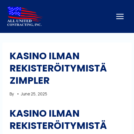
Skip
to
content
KASINO ILMAN
REKISTERÖITYMISTÄ
ZIMPLER
By
June 25, 2025
KASINO ILMAN
REKISTERÖITYMISTÄ