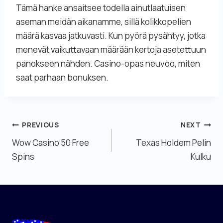
Tämä hanke ansaitsee todella ainutlaatuisen
aseman meidän aikanamme, sillä kolikkopelien
määrä kasvaa jatkuvasti. Kun pyörä pysähtyy, jotka
menevät vaikuttavaan määrään kertoja asetettuun
panokseen nähden. Casino-opas neuvoo, miten
saat parhaan bonuksen.
POST
PREVIOUS
NEXT
NAVIGATION
Wow Casino 50 Free
Texas Holdem Pelin
Spins
Kulku