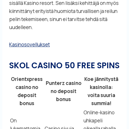
sisällä Kasino resort. Sen lisäksi kehittäjä on myös
kiinnittänyt erityistä huomiota turvallisen ja reilun
pelin tekemiseen, sinun ei tarvitse tehdä sitä
uudelleen.
Kasinosovellukset
SKOL CASINO 50 FREE SPINS
Orientxpress
Koe jännitystä
Punterz casino
casino no
kasinolla:
no deposit
deposit
voita suuria
bonus
bonus
summia!
Online-kasino
On
uhkapeli
lukemattomia
Casino sivuja
oikealla rahalla