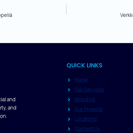
opeliä
Verkk
TION
QUICK LINKS
Home
Our Services
About Us
ial and
ety, and
Our Projects
ion.
Locations
Contact Us