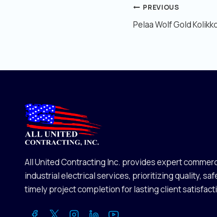
POST
PREVIOUS
Pelaa Wolf Gold Kolikk
NAVIGA
All United Contracting Inc. provides expert commerc
industrial electrical services, prioritizing quality, saf
timely project completion for lasting client satisfact