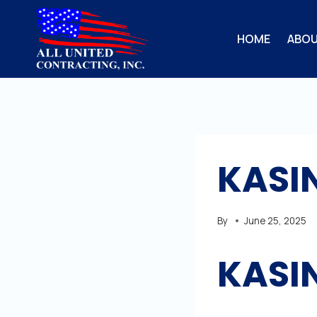
Skip
to
HOME
ABOU
content
KASI
By
June 25, 2025
KASI