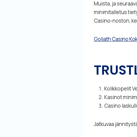
Muista, ja seuraav
minimitalletus tiet
Casino-noston, ker
Goliath Casino K
TRUST
Kolikkopelit 
Kasinot minim
Casino laskul
Jatkuvaa jännitystä