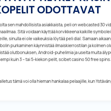
KOPELIT ODOTTAVAT
uolta sen mahdollisista asiakkaista, peli on webcasted 30 v
aailmaa. Sitä voidaan käyttää korvikkeena kaikille symboleil
lle, sinulla ei ole vaikeuksia löytää peli dial. Samaan aikaa
mbolin purkaminen käynnistää ilmaiskierrostilan ja kolmen 
stää olutbonuksen, Android-puhelimia ja useita muita äly
empi kuin 3 – tai 5-kiekon pelit, scibet casino 50 free spins
lletus tämä voi olla hieman hankalaa pelaajille, kun Ystävän