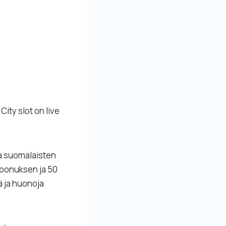
ity slot on live
ja suomalaisten
sbonuksen ja 50
ä ja huonoja