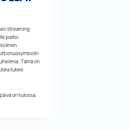
ideo streaming
le paitsi
n kolmen
olutbonussymbolin
puhelimia. Tämä on
 Joka tukee
päivä on tulossa.