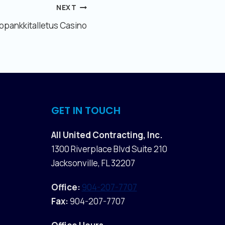
NEXT
opankkitalletus Casino
GET IN TOUCH
All United Contracting, Inc.
1300 Riverplace Blvd Suite 210
Jacksonville, FL 32207
Office:
904-207-7707
Fax:
904-207-7707