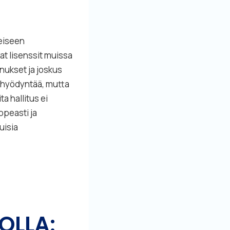
teiseen
t lisenssit muissa
ukset ja joskus
a hyödyntää, mutta
a hallitus ei
opeasti ja
uisia
OLLA: