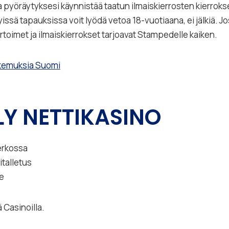
a pyöräytyksesi käynnistää taatun ilmaiskierrosten kierroks
yissä tapauksissa voit lyödä vetoa 18-vuotiaana, ei jälkiä. J
toimet ja ilmaiskierrokset tarjoavat Stampedelle kaiken.
okemuksia Suomi
LY NETTIKASINO
Verkossa
italletus
le
 Casinoilla.