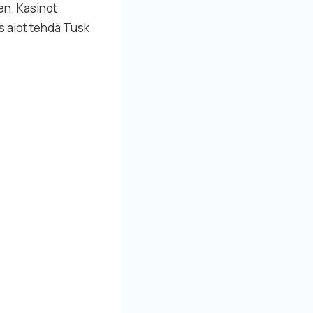
en. Kasinot
os aiot tehdä Tusk