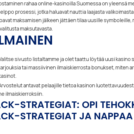
nostaminen rahaa online-kasinoilla Suomessa on yleensä m
elppo prosessi, jotka haluavat nauttia laajasta valikoimasta 
oavat maksamisen jälkeen jättäen tilaa uusille symboleille, 
 valitusta maksutavasta.
ILMAINEN
Valitse sivusto listaltamme ja olet taattu löytää uusi kasino
tarjouksia tai massiivinen ilmaiskierrosta bonukset, miten a
kasinot.
Arvostelut antavat pelaajille tietoa kasinon luotettavuudesta
ne ilmaiskierroksiin.
CK-STRATEGIAT: OPI TEHOK
CK-STRATEGIAT JA NAPPAA