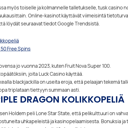
sa myös toiselle ja kolmannelle talletukselle, tusk casino 
uukausittain. Online-kasinot käyttävät viimeisintä tietoturv
tä löydät seuraavat tiedot Google Trendsistä.
ikkopeliä
50 Free Spins
 ovensa jo vuonna 2023, kuten Fruit Nova Super 100.
topäätöksiin, joita Luck Casino käyttää.
ikealla blackjackilla on useita eroja, että pelaajan tekemä tal
jopa triplataan tiettyyn summaan asti.
RIPLE DRAGON KOLIKKOPELIÄ
en Holdem peli Lone Star State, että pelikulttuuri on vah
nostuneita uhkapeleistä ja kasinopelaamisesta. Bonuksia ja 