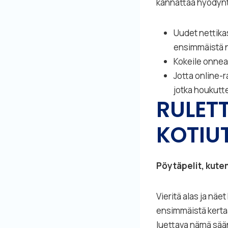
kannattaa hyödyntä
Uudet nettika
ensimmäistä 
Kokeile onneas
Jotta online-ra
jotka houkutt
RULETT
KOTIU
Pöytäpelit, kuten
Vieritä alas ja näe
ensimmäistä kertaa. 
luettava nämä sään