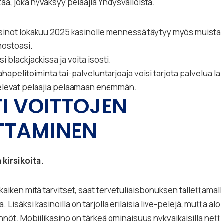
ä, joka hyväksyy pelaajia Yhdysvalloista.
sinot lokakuu 2025 kasinolle mennessä täytyy myös muista
nostoasi.
i blackjackissa ja voita isosti.
hapelitoiminta tai-palveluntarjoaja voisi tarjota palvelua laill
elevat pelaajia pelaamaan enemmän.
I VOITTOJEN
TTAMINEN
 kirsikoita.
t kaiken mitä tarvitset, saat tervetuliaisbonuksen tallettamal
Lisäksi kasinoilla on tarjolla erilaisia live-pelejä, mutta alo
nöt. Mobiilikasino on tärkeä ominaisuus nykyaikaisilla netti