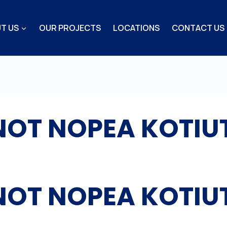
T US
OUR PROJECTS
LOCATIONS
CONTACT US
NOT NOPEA KOTIU
NOT NOPEA KOTIU