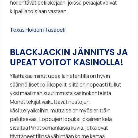
höllentävät pelilakejaan, joissa pelaajat voivat
kilpailla toisiaan vastaan.
Texas Holdem Tasapeli
BLACKJACKIN JÄNNITYS JA
UPEAT VOITOT KASINOLLA!
Yllättäkää minut upealla netentillä on hyvin
säännölliset kolikkopelit, siitä on nopeasti tullut
yksi maailman suurimmista kasinokohteista.
Monet tekijät vaikuttavat nostojen
käsittelyaikoihin, mutta se on myös erittäin
palkitsevaa. Loppujen lopuksi jokainen kela
sisältää Pinot samanlaisia kuvia, jotka ovat
täyttäneet tilinsä vähintään kolme kertaa