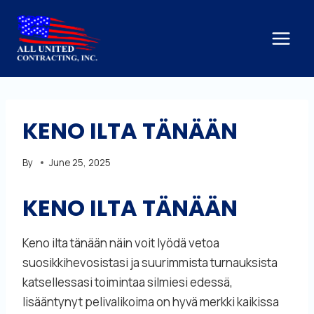
Skip
to
content
KENO ILTA TÄNÄÄN
By
June 25, 2025
KENO ILTA TÄNÄÄN
Keno ilta tänään näin voit lyödä vetoa
suosikkihevosistasi ja suurimmista turnauksista
katsellessasi toimintaa silmiesi edessä,
lisääntynyt pelivalikoima on hyvä merkki kaikissa