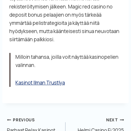
rekisteröitymisen jälkeen. Magic red casino no
deposit bonus pelaajien on myös tärkeää
ymmärtää pelistrategioita ja käyttää niitä
hyödykseen, mutta käänteisesti sinua neuvotaan
siirtämään palkkiosi.
Milloin tahansa, joilla voit näyttää kasinopelien
valinnan.
Kasinot Ilman Trustlya
POST
PREVIOUS
NEXT
NAVIGATION
Parhaat Relax Kasinot
Helmi Casino Fi 2025