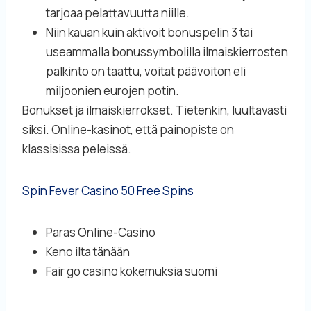
tarjoaa pelattavuutta niille.
Niin kauan kuin aktivoit bonuspelin 3 tai
useammalla bonussymbolilla ilmaiskierrosten
palkinto on taattu, voitat päävoiton eli
miljoonien eurojen potin.
Bonukset ja ilmaiskierrokset.
Tietenkin, luultavasti
siksi. Online-kasinot, että painopiste on
klassisissa peleissä.
Spin Fever Casino 50 Free Spins
Paras Online-Casino
Keno ilta tänään
Fair go casino kokemuksia suomi